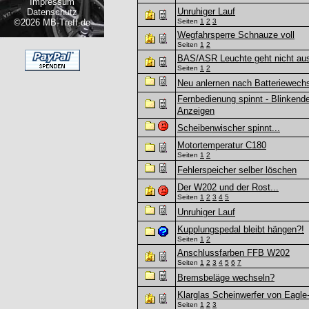
Impressum
Unruhiger Lauf
Datenschutz
©2026 MB-Treff.de
Seiten
1
2
3
Wegfahrsperre Schnauze voll
Seiten
1
2
BAS/ASR Leuchte geht nicht au
Seiten
1
2
Neu anlernen nach Batteriewech
Fernbedienung spinnt - Blinken
Anzeigen
Scheibenwischer spinnt...
Motortemperatur C180
Seiten
1
2
Fehlerspeicher selber löschen
Der W202 und der Rost...
Seiten
1
2
3
4
5
Unruhiger Lauf
Kupplungspedal bleibt hängen?!
Seiten
1
2
Anschlussfarben FFB W202
Seiten
1
2
3
4
5
6
7
Bremsbeläge wechseln?
Klarglas Scheinwerfer von Eagle
Seiten
1
2
3