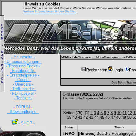
Hinweis zu Cookies
Diese Website verwendet Cookies. Wenn Sie diese Website weiterhin nutzen, s
Weitere Informationen finden Sie hier.
F
O
R
U
M
-
N
A
- Hauptseite -
MB-Treff.de/Forum
»
~~ Modellbezogen ~~
»
C-Klas
V
- Umbauanleitungen -
I
G
- Tipps und Tricks -
A
Registrieren
Login
Pas
- Fachbegriffe -
T
- Ersatzteilpreise -
I
O
- Codes -
N
Das Board hat in
- Usercars -
- Treffenbilder -
- F1-Tippspiel -
C-Klasse (W202/S202)
- Topliste -
Hier könnt Ihr Fragen zur "alten" C-Klasse stellen.
- FORUM -
- Browserplugins -
Seiten (75):
[1]
2
3
4
5
6
7
8
9
10
11
12
1
39
40
41
42
43
44
45
46
47
48
49
50
5
- SHOP -
Status
Thema
[Hinweis]
Board- / Postingregeln