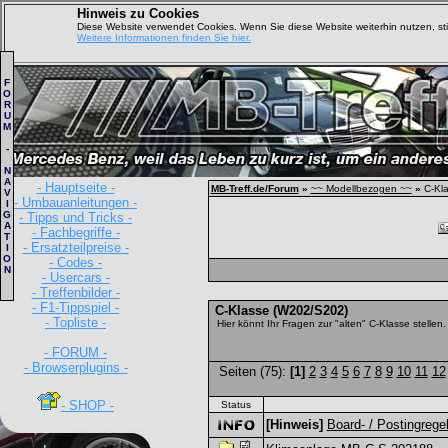
Hinweis zu Cookies
Diese Website verwendet Cookies. Wenn Sie diese Website weiterhin nutzen, s
Weitere Informationen finden Sie hier.
F
O
R
U
M
-
N
A
- Hauptseite -
MB-Treff.de/Forum
»
~~ Modellbezogen ~~
»
C-Kla
V
- Umbauanleitungen -
I
G
- Tipps und Tricks -
A
- Fachbegriffe -
T
- Ersatzteilpreise -
I
O
- Codes -
N
- Usercars -
- Treffenbilder -
- F1-Tippspiel -
C-Klasse (W202/S202)
- Topliste -
Hier könnt Ihr Fragen zur "alten" C-Klasse stellen.
- FORUM -
- Browserplugins -
Seiten (75):
[1]
2
3
4
5
6
7
8
9
10
11
12
- SHOP -
Status
[Hinweis]
Board- / Postingrege