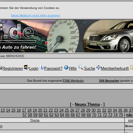
timmen Sie der Verwendung von Cookies zu.
Diese Meldung nicht mehr anzeigen
sse (W202/S202)
Registrieren
Login
Passwort?
Hilfe
Suche
Memberherkunft
Das Board hat insgesamt:
7742
Mitglieder
204 Besucher
gerade o
[ -
Neues Thema
- ]
13
14
15
16
17
18
19
20
21
22
23
24
25
26
27
28
29
30
31
32
33
34
35
36
37
57
58
59
60
61
62
63
64
65
66
67
68
69
70
71
72
73
74
75
|
näc
Thema
ers
ln
Brov