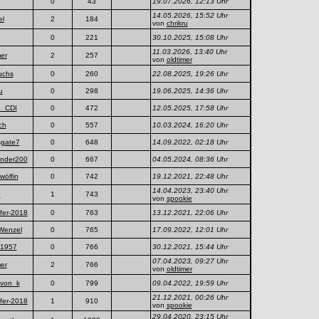
0
43
19.07.2026, 12:13 Uhr
14.05.2026, 15:52 Uhr
el
2
184
von
chrikru
0
221
30.10.2025, 15:08 Uhr
11.03.2026, 13:40 Uhr
mer
2
257
von
oldtimer
uchs
0
260
22.08.2025, 19:26 Uhr
u
0
298
19.06.2025, 14:36 Uhr
_CDI
0
472
12.05.2025, 17:58 Uhr
ch
0
557
10.03.2024, 16:20 Uhr
osgate7
0
648
14.09.2022, 02:18 Uhr
ender200
0
667
04.05.2024, 08:36 Uhr
wölfin
0
742
19.12.2021, 22:48 Uhr
14.04.2023, 23:40 Uhr
o
1
743
von
spookie
fer-2018
0
763
13.12.2021, 22:06 Uhr
Wenzel
0
765
17.09.2022, 12:01 Uhr
x1957
0
766
30.12.2021, 15:44 Uhr
07.04.2023, 09:27 Uhr
mer
2
766
von
oldtimer
_von_k
0
799
09.04.2022, 19:59 Uhr
21.12.2021, 00:26 Uhr
fer-2018
1
910
von
spookie
29.04.2020, 23:15 Uhr