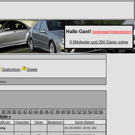
Hallo Gast!
(
einloggen
/
registrieren
)
0 Mitglieder und 204 Gäste online
Statistiken
Spiele
nline
38
39
40
41
42
43
44
45
46
47
48
49
50
51
52
53
54
55
56
hste »
tellt von
Antworten
Views
Bewertung
letzter Beitrag
ning
01.03.2003, 19:51 Uhr