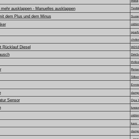
Wata
t mehr ausklappen - Manuelles ausklappen
TimM
mit dem Plus und dem Minus
Susie
ker
oldti
sparf
chrikr
t Rücklauf Diesel
W202
tausch
DirkS
thril
r
Reis
Silber
Enni
e
damp
atur Sensor
Opa 
n
luwa
oldti
karo
damp