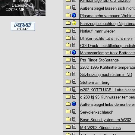
Klimaanlage MB C S 202188
Impressum
Datenschutz
Außenspiegel lassen sich nich
©2026 MB-Treff.de
Plasmatacho verbauen Wohin 
Fahrzeugbeleuchtung Nightbrea
Notlauf immr wieder
Blinker rechts tut´s nicht mehr
CDI Druck Leckölleitung undich
Motorwarnlampe trotz Batterie
Pts Ringe Stoßstange
220D 1995 Kühlmitteltemperatu
Sitzheizung nachrüsten in ND
Stottern am berg
w202 KOTFLÜGEL Lufteinläss
c 280 bj 95 Kühlwasser temper
Außenspiegel links demontiere
Servolenkschlauch
Bose Soundsystem im W202
MB W202 Zündschloss