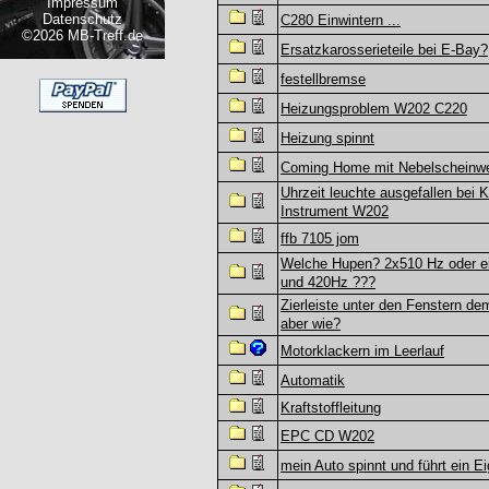
Impressum
Datenschutz
C280 Einwintern ...
©2026 MB-Treff.de
Ersatzkarosserieteile bei E-Bay?
festellbremse
Heizungsproblem W202 C220
Heizung spinnt
Coming Home mit Nebelscheinwe
Uhrzeit leuchte ausgefallen bei 
Instrument W202
ffb 7105 jom
Welche Hupen? 2x510 Hz oder e
und 420Hz ???
Zierleiste unter den Fenstern de
aber wie?
Motorklackern im Leerlauf
Automatik
Kraftstoffleitung
EPC CD W202
mein Auto spinnt und führt ein E