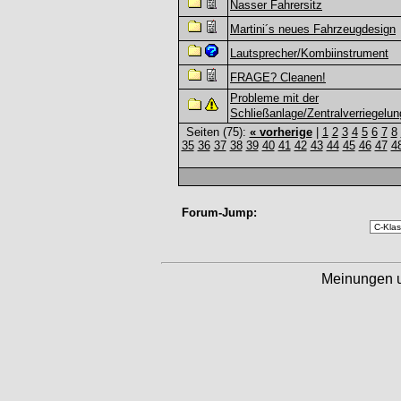
Nasser Fahrersitz
Martini´s neues Fahrzeugdesign
Lautsprecher/Kombiinstrument
FRAGE? Cleanen!
Probleme mit der
Schließanlage/Zentralverriegelun
Seiten (75):
« vorherige
|
1
2
3
4
5
6
7
8
35
36
37
38
39
40
41
42
43
44
45
46
47
4
Forum-Jump:
Meinungen 