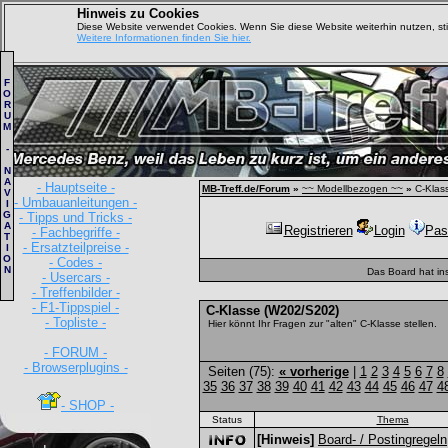
Hinweis zu Cookies
Diese Website verwendet Cookies. Wenn Sie diese Website weiterhin nutzen, s
Weitere Informationen finden Sie hier.
F
O
R
U
M
-
N
A
- Hauptseite -
MB-Treff.de/Forum
»
~~ Modellbezogen ~~
»
C-Klas
V
- Umbauanleitungen -
I
G
- Tipps und Tricks -
A
Registrieren
Login
Pas
- Fachbegriffe -
T
- Ersatzteilpreise -
I
O
- Codes -
N
Das Board hat in
- Usercars -
- Treffenbilder -
- F1-Tippspiel -
C-Klasse (W202/S202)
- Topliste -
Hier könnt Ihr Fragen zur "alten" C-Klasse stellen.
- FORUM -
- Browserplugins -
Seiten (75):
« vorherige
|
1
2
3
4
5
6
7
8
35
36
37
38
39
40
41
42
43
44
45
46
47
4
- SHOP -
Status
Thema
[Hinweis]
Board- / Postingregeln