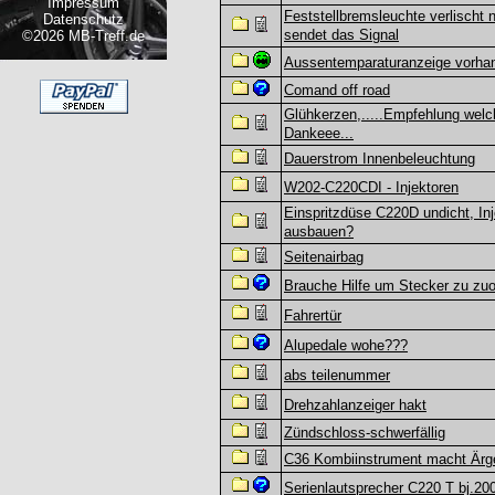
Impressum
Feststellbremsleuchte verlischt n
Datenschutz
sendet das Signal
©2026 MB-Treff.de
Aussentemparaturanzeige vorha
Comand off road
Glühkerzen,.....Empfehlung wel
Dankeee...
Dauerstrom Innenbeleuchtung
W202-C220CDI - Injektoren
Einspritzdüse C220D undicht, Inj
ausbauen?
Seitenairbag
Brauche Hilfe um Stecker zu zu
Fahrertür
Alupedale wohe???
abs teilenummer
Drehzahlanzeiger hakt
Zündschloss-schwerfällig
C36 Kombiinstrument macht Ärg
Serienlautsprecher C220 T bj.20