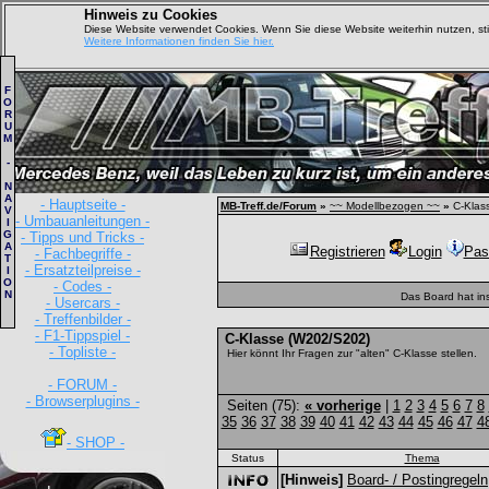
Hinweis zu Cookies
Diese Website verwendet Cookies. Wenn Sie diese Website weiterhin nutzen, s
Weitere Informationen finden Sie hier.
F
O
R
U
M
-
N
A
- Hauptseite -
MB-Treff.de/Forum
»
~~ Modellbezogen ~~
»
C-Klas
V
- Umbauanleitungen -
I
G
- Tipps und Tricks -
A
Registrieren
Login
Pas
- Fachbegriffe -
T
- Ersatzteilpreise -
I
O
- Codes -
N
Das Board hat in
- Usercars -
- Treffenbilder -
- F1-Tippspiel -
C-Klasse (W202/S202)
- Topliste -
Hier könnt Ihr Fragen zur "alten" C-Klasse stellen.
- FORUM -
- Browserplugins -
Seiten (75):
« vorherige
|
1
2
3
4
5
6
7
8
35
36
37
38
39
40
41
42
43
44
45
46
47
4
- SHOP -
Status
Thema
[Hinweis]
Board- / Postingregeln