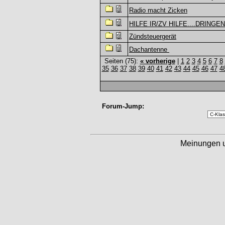
Radio macht Zicken
HILFE IR/ZV HILFE....DRINGE
Zündsteuergerät
Dachantenne
Seiten (75):
« vorherige
|
1
2
3
4
5
6
7
8
35
36
37
38
39
40
41
42
43
44
45
46
47
4
Forum-Jump:
Meinungen 