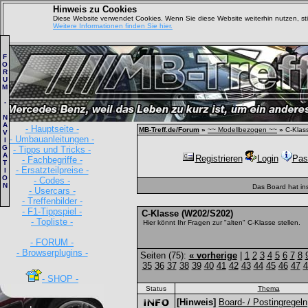
Hinweis zu Cookies
Diese Website verwendet Cookies. Wenn Sie diese Website weiterhin nutzen, s
Weitere Informationen finden Sie hier.
F
O
R
U
M
-
N
A
- Hauptseite -
MB-Treff.de/Forum
»
~~ Modellbezogen ~~
»
C-Klas
V
- Umbauanleitungen -
I
G
- Tipps und Tricks -
A
Registrieren
Login
Pas
- Fachbegriffe -
T
- Ersatzteilpreise -
I
O
- Codes -
N
Das Board hat in
- Usercars -
- Treffenbilder -
- F1-Tippspiel -
C-Klasse (W202/S202)
- Topliste -
Hier könnt Ihr Fragen zur "alten" C-Klasse stellen.
- FORUM -
- Browserplugins -
Seiten (75):
« vorherige
|
1
2
3
4
5
6
7
8
35
36
37
38
39
40
41
42
43
44
45
46
47
4
- SHOP -
Status
Thema
[Hinweis]
Board- / Postingregeln