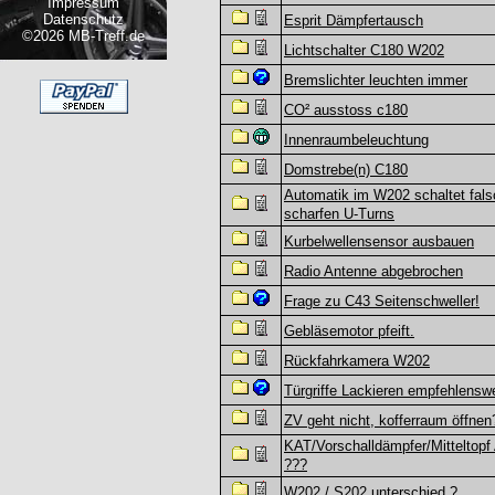
Impressum
Datenschutz
Esprit Dämpfertausch
©2026 MB-Treff.de
Lichtschalter C180 W202
Bremslichter leuchten immer
CO² ausstoss c180
Innenraumbeleuchtung
Domstrebe(n) C180
Automatik im W202 schaltet fals
scharfen U-Turns
Kurbelwellensensor ausbauen
Radio Antenne abgebrochen
Frage zu C43 Seitenschweller!
Gebläsemotor pfeift.
Rückfahrkamera W202
Türgriffe Lackieren empfehlensw
ZV geht nicht, kofferraum öffnen
KAT/Vorschalldämpfer/Mitteltopf
???
W202 / S202 unterschied ?