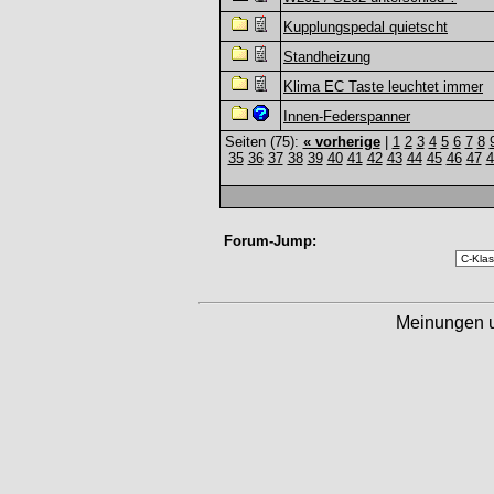
Kupplungspedal quietscht
Standheizung
Klima EC Taste leuchtet immer
Innen-Federspanner
Seiten (75):
« vorherige
|
1
2
3
4
5
6
7
8
35
36
37
38
39
40
41
42
43
44
45
46
47
4
Forum-Jump:
Meinungen 