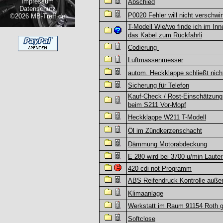
Impressum
Abschied
Datenschutz
P0020 Fehler will nicht verschwi
©2026 MB-Treff.de
T-Modell Wie/wo finde ich im In
das Kabel zum Rückfahrli
Codierung
Luftmassenmesser
autom. Heckklappe schließt nich
Sicherung für Telefon
Kauf-Check / Rost-Einschätzung
beim S211 Vor-Mopf
Heckklappe W211 T-Modell
Öl im Zündkerzenschacht
Dämmung Motorabdeckung
E 280 wird bei 3700 u/min Lauter
420 cdi not Programm
ABS Reifendruck Kontrolle auße
Klimaanlage
Werkstatt im Raum 91154 Roth 
Softclose