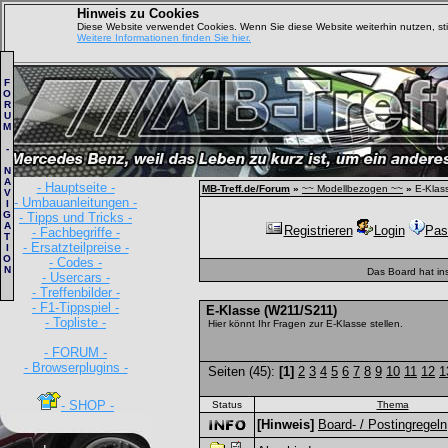
Hinweis zu Cookies
Diese Website verwendet Cookies. Wenn Sie diese Website weiterhin nutzen, s
Weitere Informationen finden Sie hier.
F
O
R
U
M
-
N
A
- Hauptseite -
MB-Treff.de/Forum
»
~~ Modellbezogen ~~
»
E-Klas
V
- Umbauanleitungen -
I
G
- Tipps und Tricks -
A
Registrieren
Login
Pas
- Fachbegriffe -
T
- Ersatzteilpreise -
I
O
- Codes -
N
Das Board hat in
- Usercars -
- Treffenbilder -
- F1-Tippspiel -
E-Klasse (W211/S211)
- Topliste -
Hier könnt Ihr Fragen zur E-Klasse stellen.
- FORUM -
- Browserplugins -
Seiten (45):
[1]
2
3
4
5
6
7
8
9
10
11
12
1
- SHOP -
Status
Thema
[Hinweis]
Board- / Postingregeln