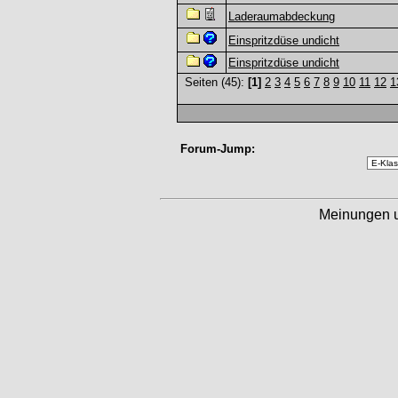
Laderaumabdeckung
Einspritzdüse undicht
Einspritzdüse undicht
Seiten (45):
[1]
2
3
4
5
6
7
8
9
10
11
12
1
Forum-Jump:
Meinungen 