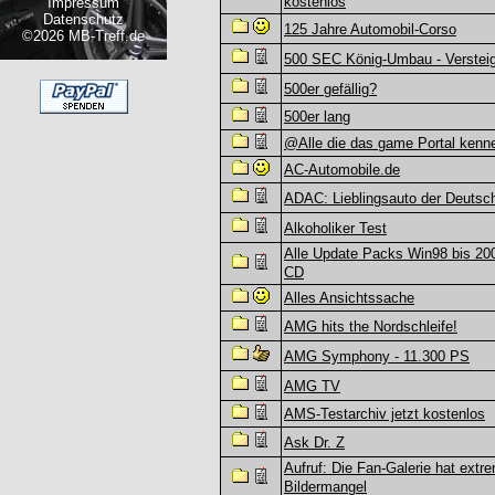
kostenlos
Impressum
Datenschutz
125 Jahre Automobil-Corso
©2026 MB-Treff.de
500 SEC König-Umbau - Verstei
500er gefällig?
500er lang
@Alle die das game Portal kenn
AC-Automobile.de
ADAC: Lieblingsauto der Deutsc
Alkoholiker Test
Alle Update Packs Win98 bis 200
CD
Alles Ansichtssache
AMG hits the Nordschleife!
AMG Symphony - 11.300 PS
AMG TV
AMS-Testarchiv jetzt kostenlos
Ask Dr. Z
Aufruf: Die Fan-Galerie hat extr
Bildermangel