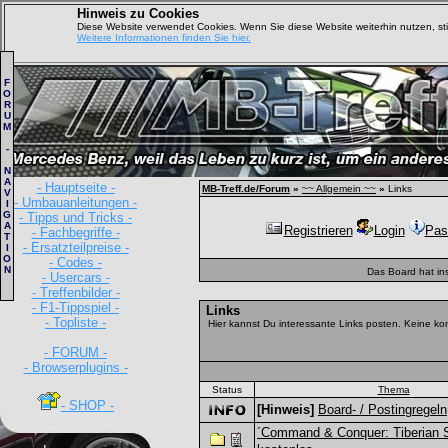
Hinweis zu Cookies
Diese Website verwendet Cookies. Wenn Sie diese Website weiterhin nutzen, s
Weitere Informationen finden Sie hier.
F
O
R
U
M
-
N
A
- Hauptseite -
MB-Treff.de/Forum
»
~~ Allgemein ~~
»
Links
V
- Umbauanleitungen -
I
G
- Tipps und Tricks -
A
Registrieren
Login
Pas
- Fachbegriffe -
T
- Ersatzteilpreise -
I
O
- Codes -
N
Das Board hat in
- Usercars -
- Treffenbilder -
- F1-Tippspiel -
Links
- Topliste -
Hier kannst Du interessante Links posten. Keine ko
- FORUM -
- Browserplugins -
Status
Thema
- SHOP -
[Hinweis]
Board- / Postingregeln
´Command & Conquer: Tiberian S