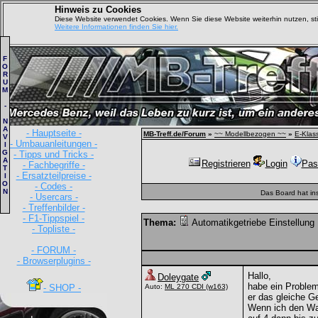
Hinweis zu Cookies
Diese Website verwendet Cookies. Wenn Sie diese Website weiterhin nutzen, s
Weitere Informationen finden Sie hier.
F
O
R
U
M
-
N
A
- Hauptseite -
MB-Treff.de/Forum
»
~~ Modellbezogen ~~
»
E-Klas
V
- Umbauanleitungen -
I
G
- Tipps und Tricks -
A
Registrieren
Login
Pas
- Fachbegriffe -
T
- Ersatzteilpreise -
I
O
- Codes -
N
Das Board hat in
- Usercars -
- Treffenbilder -
- F1-Tippspiel -
Thema:
Automatikgetriebe Einstellung
- Topliste -
- FORUM -
- Browserplugins -
Hallo,
Doleygate
habe ein Problem
- SHOP -
Auto:
ML 270 CDI
(w163)
er das gleiche Ge
Wenn ich den Wah