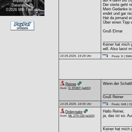
auf 4 dann bis z
Impressum
Der vierte geht ni
Datenschutz
Mein Gedanke ist
©2026 MB-Treff.de
endet und gar ni
Hat da jemand ei
Über einen Tipp 
Gruß Elmar
______________
Keiner hat mich g
will. Also lasst m
10.05.2026, 19:29 Uhr
Posts: 9
| SM
Wenn der Schalth
Reiner
Auto:
G 350BT
(w463)
______________
Gruß Reiner
13.05.2026, 18:56 Uhr
Posts: 646
| C
Hallo Reiner,
Doleygate
ja, das ist so. 
Auto:
ML 270 CDI
(w163)
______________
Keiner hat mich g