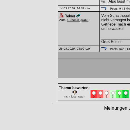
will. Also lasst m
14.05.2026, 14:09 Uhr
Posts: 9
| SM
Vom Schalthebelm
Reiner
nicht verbogen i
Auto:
G 350BT
(w463)
Getriebe, nach e
umherwackelt.
______________
Gruß Reiner
28.05.2026, 08:02 Uhr
Posts: 646
| C
Thema bewerten:
nicht lesenswert
0
1
2
3
4
5
Meinungen 