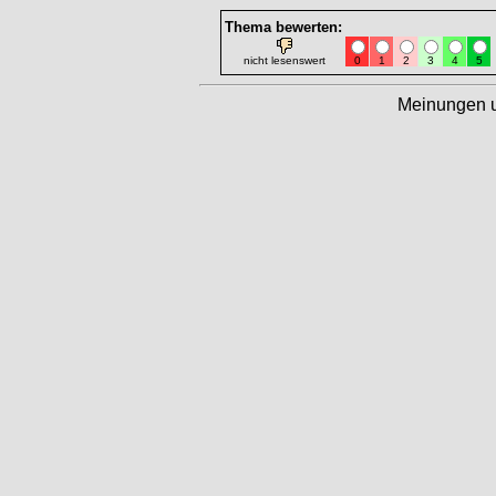
Thema bewerten:
nicht lesenswert
0
1
2
3
4
5
Meinungen 