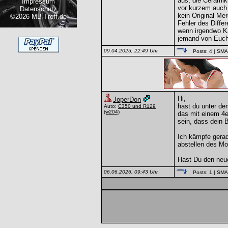
aus, die Ceramik
Impressum
vor kurzem auch 
Datenschutz
kein Original Me
©2026 MB-Treff.de
Fehler des Diffe
wenn irgendwo Ka
jemand von Euch
09.04.2025, 22:49 Uhr
Posts: 4
| SM
Hi,
JoperDon
hast du unter d
Auto:
C350 und R129
(w204)
das mit einem 4
sein, dass dein 
Ich kämpfe gerad
abstellen des Mo
Hast Du den neue
06.06.2026, 09:43 Uhr
Posts: 1
| SM