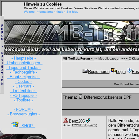
Hinweis zu Cookies
Diese Website verwendet Cookies. Wenn Sie diese Website weiterhin nutzen, s
Weitere Informationen finden Sie hier.
F
O
R
U
M
-
N
A
- Hauptseite -
MB-Treff.de/Forum
»
~~ Modellbezogen ~~
»
C-Klas
V
- Umbauanleitungen -
I
G
- Tipps und Tricks -
A
Registrieren
Login
Pas
- Fachbegriffe -
T
- Ersatzteilpreise -
I
O
- Codes -
N
Das Board hat in
- Usercars -
- Treffenbilder -
- F1-Tippspiel -
Thema:
Differenzdrucksensor DPF
- Topliste -
- FORUM -
- Browserplugins -
Hallo Freunde, b
Benz205
dem Differenzdru
- SHOP -
Auto:
C220T BT
(w205)
gerade mal 2 Tag
schauen wie lang