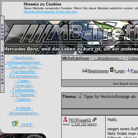
Hinweis zu Cookies
Diese Website verwendet Cookies. Wenn Sie diese Website weiterhin nutzen, s
Weitere Informationen finden Sie hier.
F
O
R
U
M
-
N
A
- Hauptseite -
MB-Treff.de/Forum
»
~~ Modellbezogen ~~
»
C-Klas
V
- Umbauanleitungen -
I
G
- Tipps und Tricks -
A
Registrieren
Login
Pas
- Fachbegriffe -
T
- Ersatzteilpreise -
I
O
- Codes -
N
Das Board hat in
- Usercars -
- Treffenbilder -
- F1-Tippspiel -
Thema:
Tipps für Heckstoßstange ab-
- Topliste -
- FORUM -
- Browserplugins -
Hallo,
TKOFreak61
- SHOP -
Auto:
C 220 CDI
(w203)
wegen eines Auff
Netz findet man 