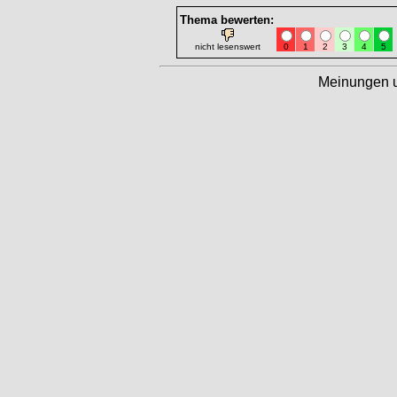
Thema bewerten:
nicht lesenswert
0
1
2
3
4
5
Meinungen 