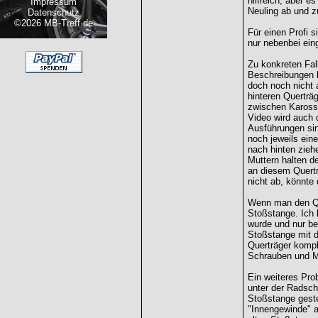
hilfreich, aber e
Impressum
Neuling ab und z
Datenschutz
©2026 MB-Treff.de
Für einen Profi 
nur nebenbei ei
Zu konkreten Fa
Beschreibungen le
doch noch nicht 
hinteren Querträ
zwischen Kaross
Video wird auch 
Ausführungen si
noch jeweils ein
nach hinten zieh
Muttern halten d
an diesem Quertr
nicht ab, könnte
Wenn man den Qu
Stoßstange. Ich 
wurde und nur be
Stoßstange mit d
Querträger kompl
Schrauben und Mu
Ein weiteres Pro
unter der Radsch
Stoßstange geste
"Innengewinde" a