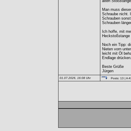
alten Stoßstange
Man muss dieses 
Schraube nicht. 
Schrauben sonst 
Schrauben länger
Ich hoffe, mit m
Heckstoßstange 
Noch ein Tipp: d
Nieten vorn unte
leicht mit Öl beh
Endlage drücken
Beste Grüße
Jürgen
01.07.2026, 16:08 Uhr
Posts: 13
| A-K