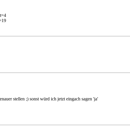
at=4
d=19
uer stellen ;) sonst würd ich jetzt eingach sagen 'ja'