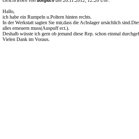
Geschrieben von
donpaco
am 26.11.2012, 12:26 Uhr:
Hallo,
ich habe ein Rumpeln u.Poltern hinten rechts.
In der Werkstatt sagten Sie mir,dass die Achslager ursächlich sind.
alles erneuern muss(Auspuff ect.).
Deshalb wüsste ich gern ob jemand diese Rep. schon einmal durchgef
Vielen Dank im Voraus.