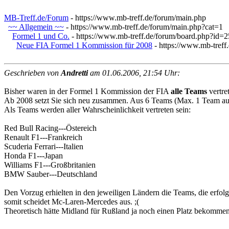
MB-Treff.de/Forum
- https://www.mb-treff.de/forum/main.php
~~ Allgemein ~~
- https://www.mb-treff.de/forum/main.php?cat=1
Formel 1 und Co.
- https://www.mb-treff.de/forum/board.php?id=2
Neue FIA Formel 1 Kommission für 2008
- https://www.mb-treff
Geschrieben von
Andretti
am 01.06.2006, 21:54 Uhr:
Bisher waren in der Formel 1 Kommission der FIA
alle Teams
vertre
Ab 2008 setzt Sie sich neu zusammen. Aus 6 Teams (Max. 1 Team aus
Als Teams werden aller Wahrscheinlichkeit vertreten sein:
Red Bull Racing---Östereich
Renault F1---Frankreich
Scuderia Ferrari---Italien
Honda F1---Japan
Williams F1---Großbritanien
BMW Sauber---Deutschland
Den Vorzug erhielten in den jeweiligen Ländern die Teams, die erfolgr
somit scheidet Mc-Laren-Mercedes aus. ;(
Theoretisch hätte Midland für Rußland ja noch einen Platz bekommen 