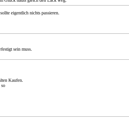
nem Glück hauts gleich den Lack weg.
llte eigentlich nichts passieren.
festigt sein muss.
alten Kaufen.
 so