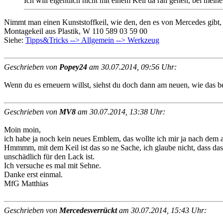
Ich will eigentlich nicht mit einem Keil da ran gehen, bei mei
Nimmt man einen Kunststoffkeil, wie den, den es von Mercedes gibt, so
Montagekeil aus Plastik, W 110 589 03 59 00
Siehe:
Tipps&Tricks --> Allgemein --> Werkzeug
Geschrieben von
Popey24
am 30.07.2014, 09:56 Uhr:
Wenn du es erneuern willst, siehst du doch dann am neuen, wie das be
Geschrieben von
MV8
am 30.07.2014, 13:38 Uhr:
Moin moin,
ich habe ja noch kein neues Emblem, das wollte ich mir ja nach dem 
Hmmmm, mit dem Keil ist das so ne Sache, ich glaube nicht, dass das
unschädlich für den Lack ist.
Ich versuche es mal mit Sehne.
Danke erst einmal.
MfG Matthias
Geschrieben von
Mercedesverrückt
am 30.07.2014, 15:43 Uhr: