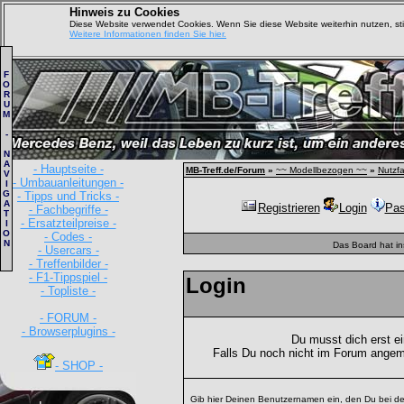
Hinweis zu Cookies
Diese Website verwendet Cookies. Wenn Sie diese Website weiterhin nutzen, s
Weitere Informationen finden Sie hier.
F
O
R
U
M
-
N
A
- Hauptseite -
MB-Treff.de/Forum
»
~~ Modellbezogen ~~
»
Nutzf
V
- Umbauanleitungen -
I
G
- Tipps und Tricks -
A
Registrieren
Login
Pas
- Fachbegriffe -
T
- Ersatzteilpreise -
I
O
- Codes -
N
Das Board hat i
- Usercars -
- Treffenbilder -
- F1-Tippspiel -
Login
- Topliste -
- FORUM -
- Browserplugins -
Du musst dich erst e
Falls Du noch nicht im Forum angem
- SHOP -
Gib hier Deinen Benutzernamen ein, den Du bei de