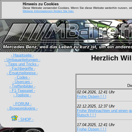
Hinweis zu Cookies
Diese Website verwendet Cookies. Wenn Sie diese Website weiterhin nutzen, s
Weitere Informationen finden Sie hier.
- Hauptseite -
Herzlich Wi
- Umbauanleitungen -
- Tipps und Tricks -
- Fachbegriffe -
- Ersatzteilpreise -
- Codes -
- Usercars -
Di
- Treffenbilder -
- F1-Tippspiel -
02.04.2026, 12:41 Uhr
- Topliste -
Frohe Ostern ! ! !
- FORUM -
22.12.2025, 12:37 Uhr
- Browserplugins -
Frohe Weihnachten und einen g
Rutsch ! ! !
- SHOP -
17.04.2025, 12:41 Uhr
Frohe Ostern ! ! !