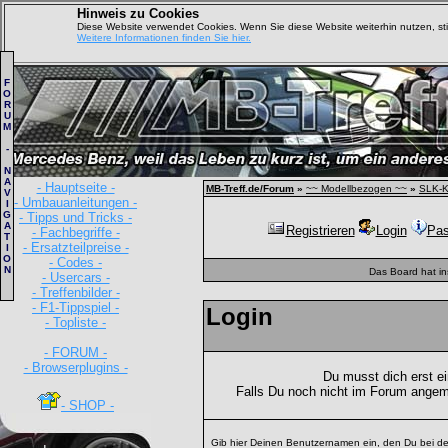
Hinweis zu Cookies
Diese Website verwendet Cookies. Wenn Sie diese Website weiterhin nutzen, s
Weitere Informationen finden Sie hier.
F
O
R
U
M
-
N
A
- Hauptseite -
MB-Treff.de/Forum
»
~~ Modellbezogen ~~
»
SLK-K
V
- Umbauanleitungen -
I
G
- Tipps und Tricks -
A
Registrieren
Login
Pas
- Fachbegriffe -
T
- Ersatzteilpreise -
I
O
- Codes -
N
Das Board hat i
- Usercars -
- Treffenbilder -
- F1-Tippspiel -
Login
- Topliste -
- FORUM -
- Browserplugins -
Du musst dich erst e
Falls Du noch nicht im Forum angem
- SHOP -
Gib hier Deinen Benutzernamen ein, den Du bei de