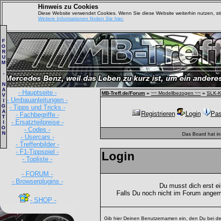
Hinweis zu Cookies
Diese Website verwendet Cookies. Wenn Sie diese Website weiterhin nutzen, s
Weitere Informationen finden Sie hier.
F
O
R
U
M
-
N
A
- Hauptseite -
MB-Treff.de/Forum
»
~~ Modellbezogen ~~
»
SLK-K
V
- Umbauanleitungen -
I
G
- Tipps und Tricks -
A
Registrieren
Login
Pas
- Fachbegriffe -
T
- Ersatzteilpreise -
I
O
- Codes -
N
Das Board hat i
- Usercars -
- Treffenbilder -
- F1-Tippspiel -
Login
- Topliste -
- FORUM -
- Browserplugins -
Du musst dich erst e
Falls Du noch nicht im Forum angem
- SHOP -
Gib hier Deinen Benutzernamen ein, den Du bei de