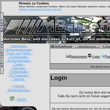
Hinweis zu Cookies
Diese Website verwendet Cookies. Wenn Sie diese Website weiterhin nutzen, s
Weitere Informationen finden Sie hier.
F
O
R
U
M
-
N
A
- Hauptseite -
MB-Treff.de/Forum
»
~~ Modellbezogen ~~
»
E-Kla
V
- Umbauanleitungen -
I
G
- Tipps und Tricks -
A
Registrieren
Login
Pas
- Fachbegriffe -
T
- Ersatzteilpreise -
I
O
- Codes -
N
Das Board hat i
- Usercars -
- Treffenbilder -
- F1-Tippspiel -
Login
- Topliste -
- FORUM -
- Browserplugins -
Du musst dich erst e
Falls Du noch nicht im Forum angem
- SHOP -
Gib hier Deinen Benutzernamen ein, den Du bei de