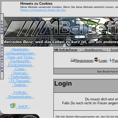
Hinweis zu Cookies
Diese Website verwendet Cookies. Wenn Sie diese Website weiterhin nutzen, s
Weitere Informationen finden Sie hier.
F
O
R
U
M
-
N
A
- Hauptseite -
MB-Treff.de/Forum
»
~~ Modellbezogen ~~
»
Sonst
V
- Umbauanleitungen -
I
G
- Tipps und Tricks -
A
Registrieren
Login
Pas
- Fachbegriffe -
T
- Ersatzteilpreise -
I
O
- Codes -
N
Das Board hat i
- Usercars -
- Treffenbilder -
- F1-Tippspiel -
Login
- Topliste -
- FORUM -
- Browserplugins -
Du musst dich erst e
Falls Du noch nicht im Forum angem
- SHOP -
Gib hier Deinen Benutzernamen ein, den Du bei de