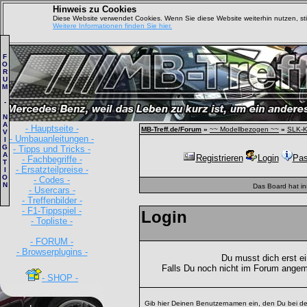
Hinweis zu Cookies
Diese Website verwendet Cookies. Wenn Sie diese Website weiterhin nutzen, s
Weitere Informationen finden Sie hier.
F
O
R
U
M
-
N
A
- Hauptseite -
MB-Treff.de/Forum
»
~~ Modellbezogen ~~
»
SLK-K
V
- Umbauanleitungen -
I
G
- Tipps und Tricks -
A
Registrieren
Login
Pas
- Fachbegriffe -
T
- Ersatzteilpreise -
I
O
- Codes -
N
Das Board hat i
- Usercars -
- Treffenbilder -
- F1-Tippspiel -
Login
- Topliste -
- FORUM -
- Browserplugins -
Du musst dich erst e
Falls Du noch nicht im Forum angem
- SHOP -
Gib hier Deinen Benutzernamen ein, den Du bei de