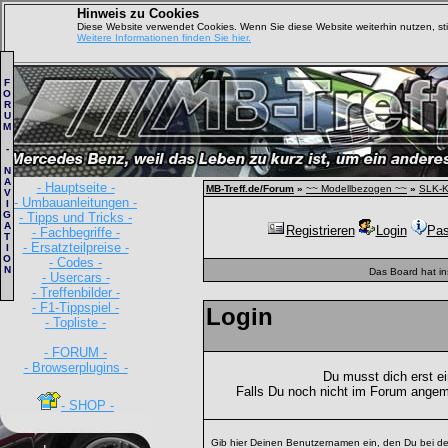
Hinweis zu Cookies
Diese Website verwendet Cookies. Wenn Sie diese Website weiterhin nutzen, s
Weitere Informationen finden Sie hier.
F
O
R
U
M
-
N
A
- Hauptseite -
MB-Treff.de/Forum
»
~~ Modellbezogen ~~
»
SLK-K
V
- Umbauanleitungen -
I
G
- Tipps und Tricks -
A
Registrieren
Login
Pas
- Fachbegriffe -
T
- Ersatzteilpreise -
I
O
- Codes -
N
Das Board hat i
- Usercars -
- Treffenbilder -
- F1-Tippspiel -
Login
- Topliste -
- FORUM -
- Browserplugins -
Du musst dich erst e
Falls Du noch nicht im Forum angem
- SHOP -
Gib hier Deinen Benutzernamen ein, den Du bei de