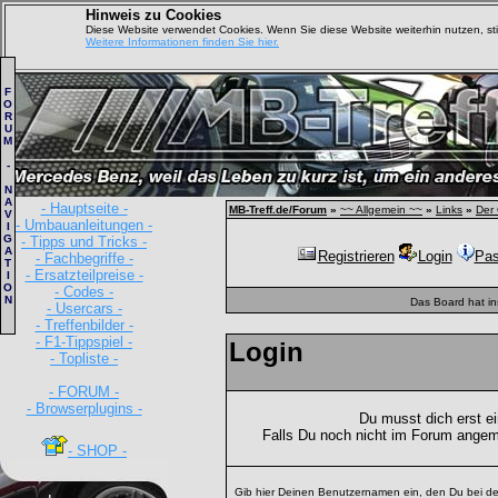
Hinweis zu Cookies
Diese Website verwendet Cookies. Wenn Sie diese Website weiterhin nutzen, s
Weitere Informationen finden Sie hier.
F
O
R
U
M
-
N
A
- Hauptseite -
MB-Treff.de/Forum
»
~~ Allgemein ~~
»
Links
»
Der
V
- Umbauanleitungen -
I
G
- Tipps und Tricks -
A
Registrieren
Login
Pas
- Fachbegriffe -
T
- Ersatzteilpreise -
I
O
- Codes -
N
Das Board hat i
- Usercars -
- Treffenbilder -
- F1-Tippspiel -
Login
- Topliste -
- FORUM -
- Browserplugins -
Du musst dich erst e
Falls Du noch nicht im Forum angem
- SHOP -
Gib hier Deinen Benutzernamen ein, den Du bei de