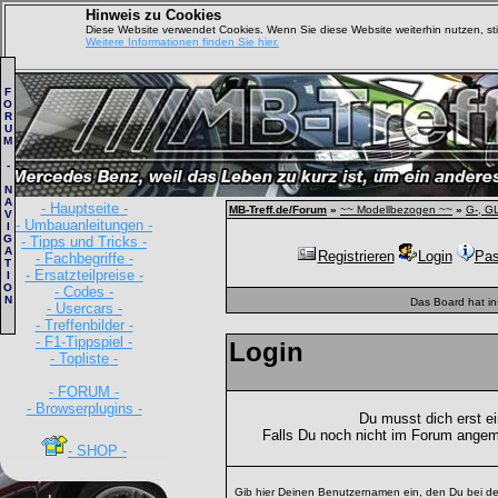
Hinweis zu Cookies
Diese Website verwendet Cookies. Wenn Sie diese Website weiterhin nutzen, s
Weitere Informationen finden Sie hier.
F
O
R
U
M
-
N
A
- Hauptseite -
MB-Treff.de/Forum
»
~~ Modellbezogen ~~
»
G-, G
V
- Umbauanleitungen -
I
G
- Tipps und Tricks -
A
Registrieren
Login
Pas
- Fachbegriffe -
T
- Ersatzteilpreise -
I
O
- Codes -
N
Das Board hat i
- Usercars -
- Treffenbilder -
- F1-Tippspiel -
Login
- Topliste -
- FORUM -
- Browserplugins -
Du musst dich erst e
Falls Du noch nicht im Forum angem
- SHOP -
Gib hier Deinen Benutzernamen ein, den Du bei de