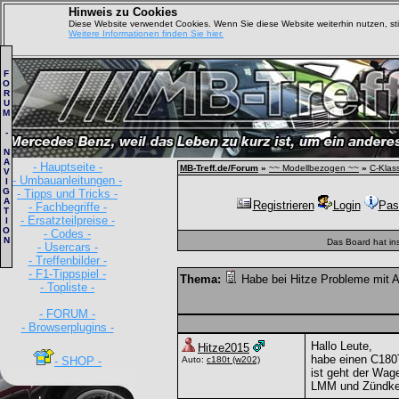
Hinweis zu Cookies
Diese Website verwendet Cookies. Wenn Sie diese Website weiterhin nutzen, s
Weitere Informationen finden Sie hier.
F
O
R
U
M
-
N
A
- Hauptseite -
MB-Treff.de/Forum
»
~~ Modellbezogen ~~
»
C-Klas
V
- Umbauanleitungen -
I
G
- Tipps und Tricks -
A
Registrieren
Login
Pas
- Fachbegriffe -
T
- Ersatzteilpreise -
I
O
- Codes -
N
Das Board hat in
- Usercars -
- Treffenbilder -
- F1-Tippspiel -
Thema:
Habe bei Hitze Probleme mit 
- Topliste -
- FORUM -
- Browserplugins -
Hallo Leute,
Hitze2015
habe einen C180
- SHOP -
Auto:
c180t
(w202)
ist geht der Wag
LMM und Zündkerz