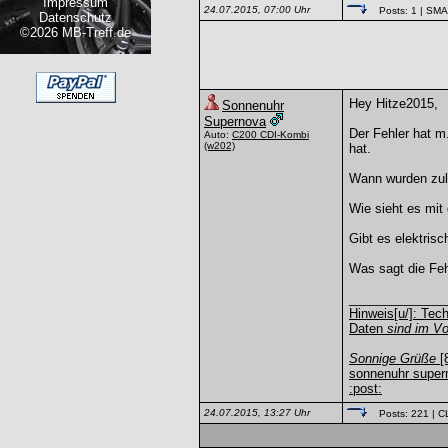
Impressum
24.07.2015, 07:00 Uhr
Posts: 1
| SM
Datenschutz
©2026 MB-Treff.de
Hey Hitze2015,
Sonnenuhr
Supernova
Der Fehler hat m
Auto:
C200 CDI-Kombi
(w202)
hat.
Wann wurden zulet
Wie sieht es mit
Gibt es elektris
Was sagt die Feh
______________
Hinweis[u/]: Tec
Daten
sind im Vo
Sonnige Grüße
[8
sonnenuhr super
:post:
24.07.2015, 13:27 Uhr
Posts: 221
| C