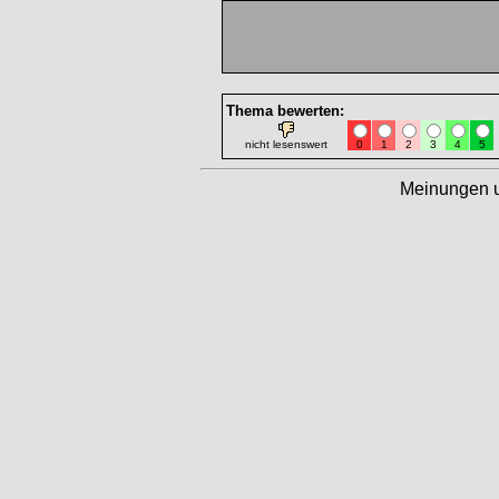
Thema bewerten:
nicht lesenswert
0
1
2
3
4
5
Meinungen 