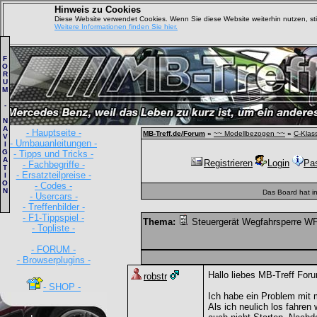
Hinweis zu Cookies
Diese Website verwendet Cookies. Wenn Sie diese Website weiterhin nutzen, s
Weitere Informationen finden Sie hier.
F
O
R
U
M
-
N
A
- Hauptseite -
MB-Treff.de/Forum
»
~~ Modellbezogen ~~
»
C-Klas
V
- Umbauanleitungen -
I
G
- Tipps und Tricks -
A
Registrieren
Login
Pa
- Fachbegriffe -
T
- Ersatzteilpreise -
I
O
- Codes -
N
Das Board hat i
- Usercars -
- Treffenbilder -
- F1-Tippspiel -
Thema:
Steuergerät Wegfahrsperre W
- Topliste -
- FORUM -
- Browserplugins -
Hallo liebes MB-Treff For
robstr
- SHOP -
Ich habe ein Problem mi
Als ich neulich los fahren