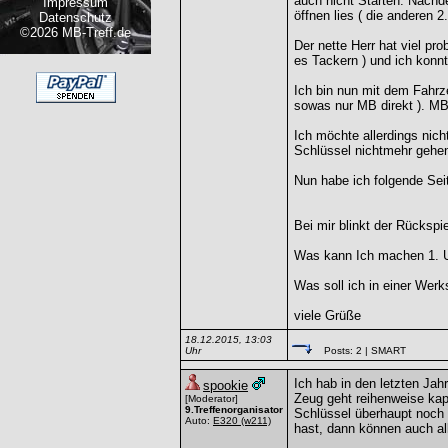
auch nicht Starten. Nachd
Impressum
öffnen lies ( die anderen 
Datenschutz
©2026 MB-Treff.de
Der nette Herr hat viel pr
es Tackern ) und ich konnt
Ich bin nun mit dem Fahr
sowas nur MB direkt ). MB
Ich möchte allerdings nich
Schlüssel nichtmehr gehen,
Nun habe ich folgende Se
Bei mir blinkt der Rücksp
Was kann Ich machen 1. U
Was soll ich in einer Wer
viele Grüße
18.12.2015, 13:03
Uhr
Posts: 2
| SMART
Ich hab in den letzten Jah
spookie
Zeug geht reihenweise kapu
[Moderator]
9.Treffenorganisator
Schlüssel überhaupt noch
Auto:
E320
(w211)
hast, dann können auch all