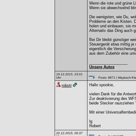
Wenn die rote und grüne LE
Wenn sie abwechselnd blink
Die wenigsten, wie Du, wol
Probleme an den Kisten. 
holen und einbauen, sie m
Alternativ das Ding auch 
Bei Dir bleibt günstiger w
Steuergerät etwa mittig je
eigentlich die Versicherun
aus dem Zubehör eine univ
__________________
Unsere Autos
19.12.2015, 23:01
Uhr
Posts: 8871
| Maybach-Kl
Hallo spookie,
robstr
vielen Dank für die Antwo
Zur deaktivierung des WFS 
beide Stecker rausziehen 
Mit einer Universalfernbed
lg
Robert
20.12.2015, 09:37