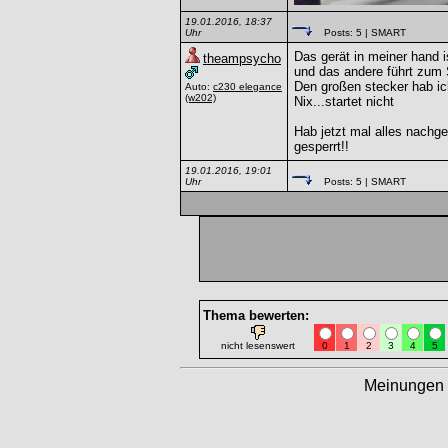
19.01.2016, 18:37
Uhr
Posts: 5
| SMART
Das gerät in meiner hand 
theampsycho
und das andere führt zum S
Den großen stecker hab i
Auto:
c230 elegance
(w202)
Nix...startet nicht
Hab jetzt mal alles nachg
gesperrt!!
19.01.2016, 19:01
Uhr
Posts: 5
| SMART
Thema bewerten:
nicht lesenswert
0
1
2
3
4
5
Meinungen 