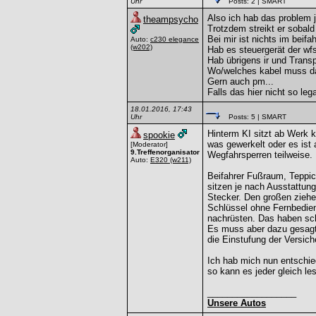
Uhr
Posts: 2
| SMART
Also ich hab das problem j
theampsycho
Trotzdem streikt er sobald 
Bei mir ist nichts im beifa
Auto:
c230 elegance
(w202)
Hab es steuergerät der wf
Hab übrigens ir und Transp
Wo/welches kabel muss da 
Gern auch pm...
Falls das hier nicht so legal
18.01.2016, 17:43
Uhr
Posts: 5
| SMART
Hinterm KI sitzt ab Werk 
spookie
was gewerkelt oder es ist 
[Moderator]
9.Treffenorganisator
Wegfahrsperren teilweise.
Auto:
E320
(w211)
Beifahrer Fußraum, Teppic
sitzen je nach Ausstattun
Stecker. Den großen ziehen
Schlüssel ohne Fernbedie
nachrüsten. Das haben sch
Es muss aber dazu gesagt 
die Einstufung der Versich
Ich hab mich nun entschie
so kann es jeder gleich le
__________________
Unsere Autos