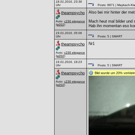
18.01.2016, 23:36
Uhr
Posts: 8871
| Maybach-Kl
Also bei mir hinter der meta
theampsycho
Mach heut mal bilder und s
Auto:
c230 elegance
(w202)
Hab ihn momentan eso kom
19.01.2016, 05:06
Uhr
Posts: 5
| SMART
Nr1
theampsycho
Auto:
c230 elegance
(w202)
19.01.2016, 18:23
Uhr
Posts: 5
| SMART
theampsycho
Bild wurde um 20% verkleine
Auto:
c230 elegance
(w202)