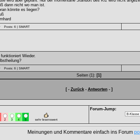
ute wird aber geplant. Nur der momentane Standort des Kfz wird nicht angeze
iß dann nicht wo man ist.
ran könnte es liegen?
uß
rnhard
Posts: 6
| SMART
funktioniert Wieder.
lbstheilung?
Posts: 6
| SMART
Seiten (1):
[1]
[ -
Zurück
-
Antworten
- ]
Forum-Jump:
2
3
4
5
sehr lesenswert
Meinungen und Kommentare einfach ins Forum
po