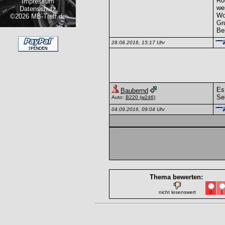
Ro
Impressum
we
Datenschutz
Wo
©2026 MB-Treff.de
Gr
Be
28.08.2016, 15:17 Uhr
Es 
Baubernd
Se
Auto:
B220
(w246)
04.09.2016, 09:04 Uhr
Thema bewerten:
nicht lesenswert
0
1