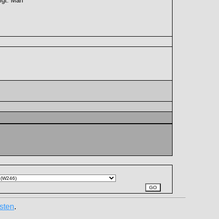
igt. Man
sten
.