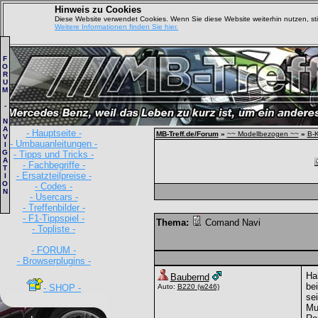
Hinweis zu Cookies
Diese Website verwendet Cookies. Wenn Sie diese Website weiterhin nutzen, s
Weitere Informationen finden Sie hier.
F
O
R
U
M
-
N
A
- Hauptseite -
MB-Treff.de/Forum
»
~~ Modellbezogen ~~
»
B-K
V
- Umbauanleitungen -
I
G
- Tipps und Tricks -
A
- Fachbegriffe -
T
- Ersatzteilpreise -
I
O
- Codes -
N
- Usercars -
- Treffenbilder -
- F1-Tippspiel -
Thema:
Comand Navi
- Topliste -
- FORUM -
- Browserplugins -
Hal
Baubernd
be
- SHOP -
Auto:
B220
(w246)
sei
Mu