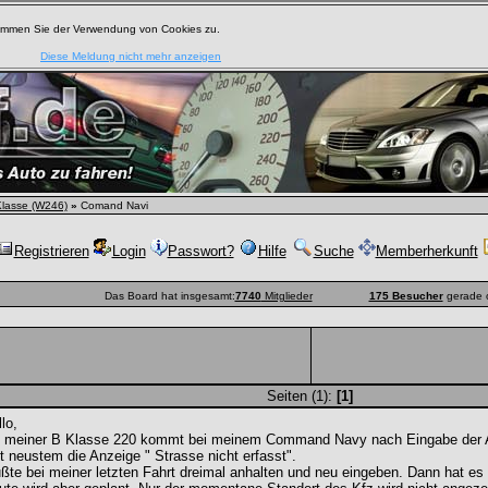
timmen Sie der Verwendung von Cookies zu.
Diese Meldung nicht mehr anzeigen
lasse (W246)
»
Comand Navi
Registrieren
Login
Passwort?
Hilfe
Suche
Memberherkunft
Das Board hat insgesamt:
7740
Mitglieder
175 Besucher
gerade o
Seiten (1):
[1]
lo,
i meiner B Klasse 220 kommt bei meinem Command Navy nach Eingabe der 
t neustem die Anzeige " Strasse nicht erfasst".
ßte bei meiner letzten Fahrt dreimal anhalten und neu eingeben. Dann hat es f