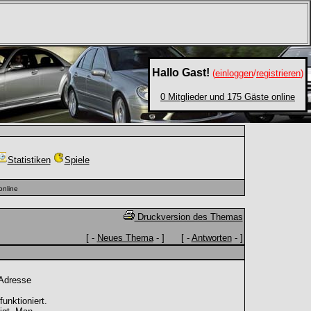
Hallo Gast!
(
einloggen
/
registrieren
)
0 Mitglieder und 175 Gäste online
Statistiken
Spiele
nline
Druckversion des Themas
[ -
Neues Thema
- ] [ -
Antworten
- ]
Adresse
unktioniert.