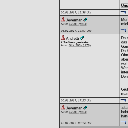
___
Uns
06.01.2017, 12:58 Uhr
Menn
Jeverman
mich
Auto:
E200T
(w211)
06.01.2017, 13:07 Uhr
Da m
Andretti
das 
7.Treffenorganisator
Auto:
SLK 200k
(r170)
Ganz
Da h
Ohne
aber
woll
Wen
inte
Den 
___
Gru
mar
06.01.2017, 17:25 Uhr
:st
Jeverman
habt
Auto:
E200T
(w211)
hätt
13.01.2017, 08:14 Uhr