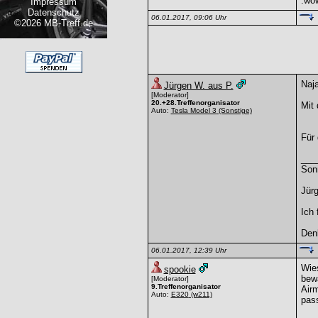
:wo
Impressum
Datenschutz
06.01.2017, 09:06 Uhr
©2026 MB-Treff.de
Naja
Jürgen W. aus P.
[Moderator]
20.+28.Treffenorganisator
Mit 
Auto:
Tesla Model 3
(Sonstige)
Für
___
Son
Jürg
Ich 
Denk
06.01.2017, 12:39 Uhr
Wies
spookie
bewa
[Moderator]
9.Treffenorganisator
Airm
Auto:
E320
(w211)
pass