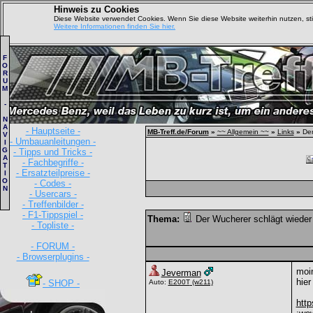
Hinweis zu Cookies
Diese Website verwendet Cookies. Wenn Sie diese Website weiterhin nutzen, s
Weitere Informationen finden Sie hier.
F
O
R
U
M
-
N
A
- Hauptseite -
MB-Treff.de/Forum
»
~~ Allgemein ~~
»
Links
»
Der
V
- Umbauanleitungen -
I
G
- Tipps und Tricks -
A
- Fachbegriffe -
T
- Ersatzteilpreise -
I
O
- Codes -
N
- Usercars -
- Treffenbilder -
- F1-Tippspiel -
Thema:
Der Wucherer schlägt wieder
- Topliste -
- FORUM -
- Browserplugins -
moin
Jeverman
hier
- SHOP -
Auto:
E200T
(w211)
htt