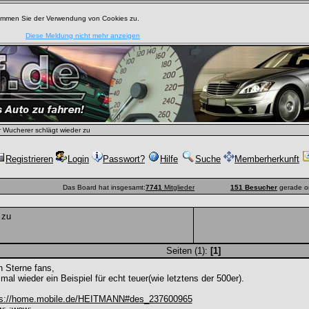
timmen Sie der Verwendung von Cookies zu.
Diese Meldung nicht mehr anzeigen
 Wucherer schlägt wieder zu
Registrieren
Login
Passwort?
Hilfe
Suche
Memberherkunft
Das Board hat insgesamt:
7741
Mitglieder
151 Besucher
gerade o
 zu
Seiten (1):
[1]
 Sterne fans,
 mal wieder ein Beispiel für echt teuer(wie letztens der 500er).
ps://home.mobile.de/HEITMANN#des_237600965