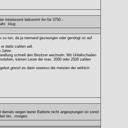
er interessent bekommt ihn für 3750.-.
hr. :klug:
 zu tun, da ja niemand gezwungen oder genötigt ist auf
r dafür zahlen will.
e Jahre.
andlung schnell den Besitzer wechseln. Mit Unfallschaden
rinstehen, kämen Leute die max. 2000 oder 2500 zahlen
bot grenzt es dann sowieso die meisten der wirklich
20 damals wegen leerer Batterie nicht angesprungen ist sonst
den bin. :morgen: