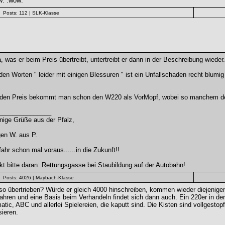
w: :wow:
Posts: 112
| SLK-Klasse
, was er beim Preis übertreibt, untertreibt er dann in der Beschreibung wieder.
den Worten " leider mit einigen Blessuren " ist ein Unfallschaden recht blumig 
 den Preis bekommt man schon den W220 als VorMopf, wobei so manchem der r
_______________
nige Grüße aus der Pfalz,
en W. aus P.
fahr schon mal voraus......in die Zukunft!!
t bitte daran: Rettungsgasse bei Staubildung auf der Autobahn!
Posts: 4026
| Maybach-Klasse
o übertrieben? Würde er gleich 4000 hinschreiben, kommen wieder diejenige
hren und eine Basis beim Verhandeln findet sich dann auch. Ein 220er in de
atic, ABC und allerlei Spielereien, die kaputt sind. Die Kisten sind vollgestop
ieren.