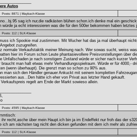
_______________
ere Autos
Posts: 8871
| Maybach-Klasse
o...bj.95 sag ich nur,die radkästen blühen schon.ich denke mal ein geschickt
 würde ja echt interessieren was die für den 500er bekommen haben letztes ja
Posts: 112
| SLK-Klasse
uss ich Spookie mal zustimmen. Mit Wucher hat das ja mal überhaupt nichts
Angebot zuzugreifen.
 normale Verkaufstaktik meiner Meinung nach. Wer sowas sucht, weiss was e
atten hier im Forum schon Leute phantasievollere Preisvorstellungen über di
 Unfallschaden je nach sonstigem Zustand würde er sicher nach kurzer Verh
 braucht man halt etwas mehr Verhandlungsspielraum. Würde er für 4000,- d
ten (wenn überhaupt). Die grenzt man so schon zu 90% aus.
n man sich den Händler genauer Ankuckt mit seinem kompletten Fahrzeugange
ressierten aus...Den hätte ich eher von Privat aus letzter Hand gekauft.
Verkaufspreis regelt am Ende der Markt sowieso allein.
_______________
ß,
io
Posts: 4595
| Maybach-Klasse
ammtisch:
 ihr recht,asche über mein Haupt.ich bin ja im Endeffekt nur froh das der s3
e ich am nächsten tag nicht den dicken gefunden mit dem ich mehr als zufrie
Posts: 112
| SLK-Klasse