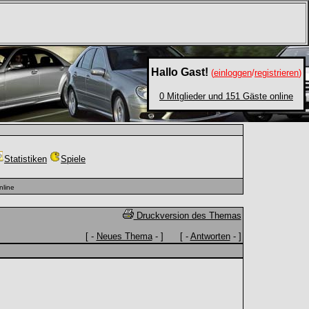
Hallo Gast!
(
einloggen
/
registrieren
)
0 Mitglieder und 151 Gäste online
Statistiken
Spiele
nline
Druckversion des Themas
[ -
Neues Thema
- ] [ -
Antworten
- ]