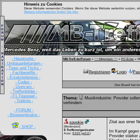
Hinweis zu Cookies
Diese Website verwendet Cookies. Wenn Sie diese Website weiterhin nutzen, s
Weitere Informationen finden Sie hier.
F
O
R
U
M
-
N
A
- Hauptseite -
MB-Treff.de/Forum
»
~~ Allgemein ~~
»
PC-Ecke
»
Mu
V
- Umbauanleitungen -
I
G
- Tipps und Tricks -
A
Registrieren
Login
Pas
- Fachbegriffe -
T
- Ersatzteilpreise -
I
O
- Codes -
N
Das Board hat in
- Usercars -
- Treffenbilder -
- F1-Tippspiel -
Thema:
Musikindustrie: Provider sollen
- Topliste -
verhindern
- FORUM -
- Browserplugins -
Zitat aus einer N
spookie
- SHOP -
[Moderator]
9.Treffenorganisator
Im Kampf gegen i
Auto:
E320
(w211)
Provider stärker