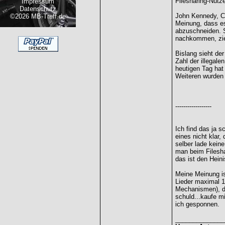
Filesharing-Nutz
Impressum
Datenschutz
John Kennedy, Che
©2026 MB-Treff.de
Meinung, dass es
abzuschneiden. S
nachkommen, zieh
Bislang sieht de
Zahl der illegal
heutigen Tag hat
Weiteren wurden
------------------
Ich find das ja s
eines nicht klar,
selber lade keine
man beim Fileshar
das ist den Heini
Meine Meinung i
Lieder maximal 
Mechanismen), da
schuld...kaufe mi
ich gesponnen.
______________