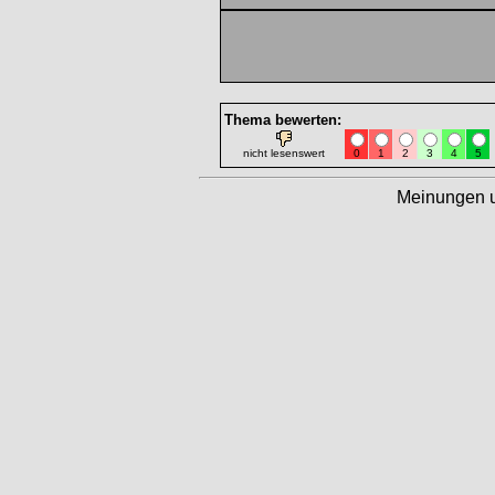
Thema bewerten:
nicht lesenswert
0
1
2
3
4
5
Meinungen 