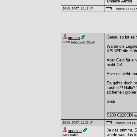
Unsere Autos
19.01.2007, 11:18 Uhr
Posts: 8871
| 
Genau so ist es 
pmneo
Auto:
C220 CDI
(w203)
Wären die Legale
KEINER die mühe
Aber Geld für ei
nicht OK!
Aber da sieht man
Da gehts doch be
kosten?? Hallo? 
sicherheit größer 
Gruß
______________
S203 C220CDI &
19.01.2007, 11:23 Uhr
Posts: 396
| E
Ja das stimmt, 
spookie
würde was das ko
[Moderator]