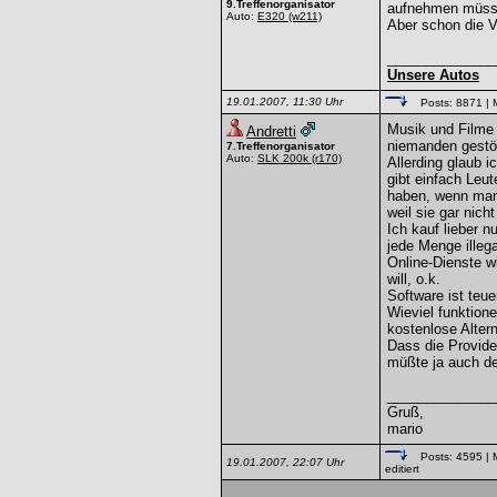
9.Treffenorganisator
aufnehmen müssen
Auto:
E320
(w211)
Aber schon die V
______________
Unsere Autos
19.01.2007, 11:30 Uhr
Posts: 8871
| 
Musik und Filme 
Andretti
niemanden gestör
7.Treffenorganisator
Auto:
SLK 200k
(r170)
Allerding glaub 
gibt einfach Leu
haben, wenn man 
weil sie gar nich
Ich kauf lieber n
jede Menge illeg
Online-Dienste w
will, o.k.
Software ist teu
Wieviel funktion
kostenlose Altern
Dass die Provide
müßte ja auch der
______________
Gruß,
mario
Posts: 4595
| 
19.01.2007, 22:07 Uhr
editiert