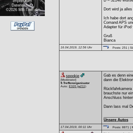
D – 52146 Würse
Impressum
Datenschutz
Dort wird ja all
©2026 MB-Treff.de
Ich habe dort an
Comand APS und M
Adapter für iPo
Gruß
Bianca
16.04.2019, 12:56 Uhr
Posts: 251
| S
Gab es denn eine
spookie
dann die Elektro
[Moderator]
9.Treffenorganisator
Auto:
E320
(w211)
Rückfahrkamera i
brauchste nur ei
Anschluss hinte
Dann lass mal De
______________
Unsere Autos
17.04.2019, 00:11 Uhr
Posts: 8871
| 