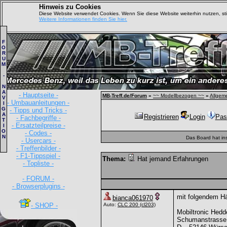
Hinweis zu Cookies
Diese Website verwendet Cookies. Wenn Sie diese Website weiterhin nutzen, s
Weitere Informationen finden Sie hier.
F
O
R
U
M
-
N
A
- Hauptseite -
MB-Treff.de/Forum
»
~~ Modellbezogen ~~
»
Allgem
V
- Umbauanleitungen -
I
G
- Tipps und Tricks -
A
Registrieren
Login
Pas
- Fachbegriffe -
T
- Ersatzteilpreise -
I
O
- Codes -
N
Das Board hat in
- Usercars -
- Treffenbilder -
- F1-Tippspiel -
Thema:
Hat jemand Erfahrungen
- Topliste -
- FORUM -
- Browserplugins -
mit folgendem Hä
bianca061970
- SHOP -
Auto:
CLC 200
(cl203)
Mobiltronic Hedd
Schumanstrasse