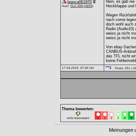
Nein, es gab nie
bianca061970
Heckklappe und 
Auto:
CLC 200
(cl203)
Wegen Rückfahrka
nach vorne legen
doch wohl auch z
Radio (Audio10) 
weiss ja nicht m
weiss ja nicht 
Von ebay-Sachen 
CANBUS-Anbindun
das TFL nicht e
keine Fehlermeld
17.04.2019, 07:40 Uhr
Posts: 251
| S
Thema bewerten:
nicht lesenswert
0
1
2
3
4
5
Meinungen 