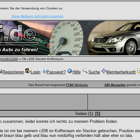
timmen Sie der Verwendung von Cookies zu.
Diese Meldung nicht mehr anzeigen
(A208/C208)
»
Clk c208 Stecker Kofferraum
Registrieren
Login
Passwort?
Hilfe
Suche
Memberherkunft
Das Board hat insgesamt:
7740
Mitglieder
180 Besucher
gerade o
Seiten (1):
[1]
o zusammen, leider konnte ich nichts zu meinem Problem finden.
e ist mir bei meinem c208 im Kofferraum ein Stecker gebrochen, Position et
l braun blau gelb und blau nun notdürftig verbinden hält aber eher so lala.