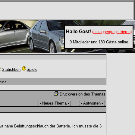
Hallo Gast!
(
einloggen
/
registrieren
)
0 Mitglieder und 180 Gäste online
Statistiken
Spiele
nline
Druckversion des Themas
[ -
Neues Thema
- ] [ -
Antworten
- ]
wa nähe Belüftungsschlauch der Batterie. Ich musste die 3