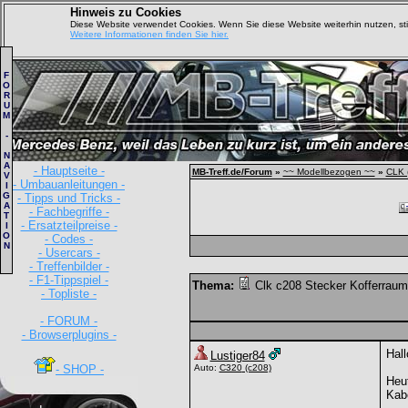
Hinweis zu Cookies
Diese Website verwendet Cookies. Wenn Sie diese Website weiterhin nutzen, s
Weitere Informationen finden Sie hier.
F
O
R
U
M
-
N
A
- Hauptseite -
MB-Treff.de/Forum
»
~~ Modellbezogen ~~
»
CLK 
V
- Umbauanleitungen -
I
G
- Tipps und Tricks -
A
- Fachbegriffe -
T
- Ersatzteilpreise -
I
O
- Codes -
N
- Usercars -
- Treffenbilder -
- F1-Tippspiel -
Thema:
Clk c208 Stecker Kofferraum
- Topliste -
- FORUM -
- Browserplugins -
Hall
Lustiger84
- SHOP -
Auto:
C320
(c208)
Heut
Kabe