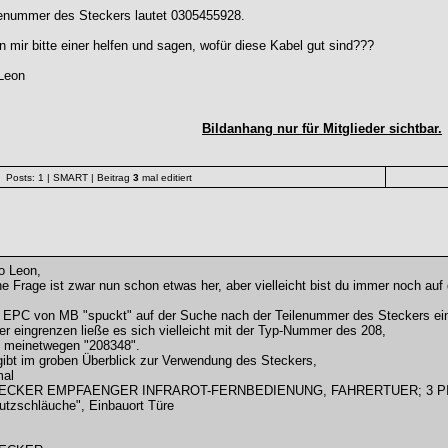
lenummer des Steckers lautet 0305455928.
 mir bitte einer helfen und sagen, wofür diese Kabel gut sind???
Leon
Bildanhang nur für Mitglieder sichtbar.
Posts: 1
| SMART
| Beitrag
3
mal editiert
o Leon,
e Frage ist zwar nun schon etwas her, aber vielleicht bist du immer noch auf 
 EPC von MB "spuckt" auf der Suche nach der Teilenummer des Steckers ein
r eingrenzen ließe es sich vielleicht mit der Typ-Nummer des 208,
o meinetwegen "208348".
ibt im groben Überblick zur Verwendung des Steckers,
mal
ECKER EMPFAENGER INFRAROT-FERNBEDIENUNG, FAHRERTUER; 3 PIN MQ
utzschläuche", Einbauort Türe