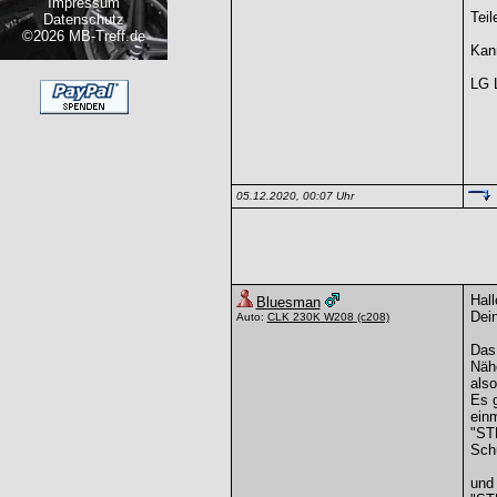
Impressum
Tei
Datenschutz
©2026 MB-Treff.de
Kann
LG 
05.12.2020, 00:07 Uhr
Hall
Bluesman
Dein
Auto:
CLK 230K W208
(c208)
Das
Nähe
als
Es g
ein
"ST
Sch
und