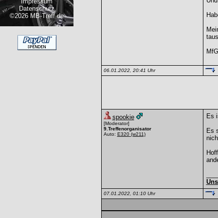
Und 
Impressum
Datenschutz
Habe
©2026 MB-Treff.de
Mein
taus
Mf
06.01.2022, 20:41 Uhr
Es i
spookie
[Moderator]
9.Treffenorganisator
Es s
Auto:
E320
(w211)
nich
Hoff
and
___
Uns
07.01.2022, 01:10 Uhr