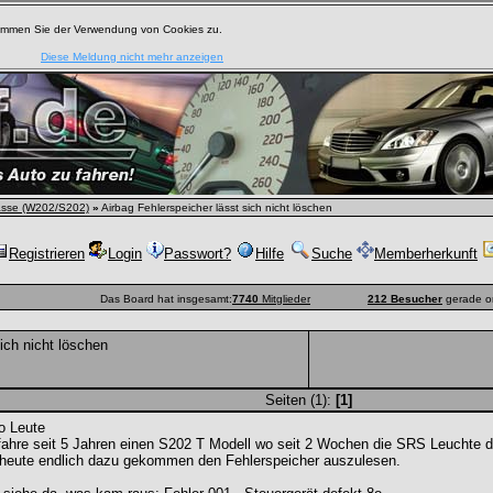
timmen Sie der Verwendung von Cookies zu.
Diese Meldung nicht mehr anzeigen
asse (W202/S202)
»
Airbag Fehlerspeicher lässt sich nicht löschen
Registrieren
Login
Passwort?
Hilfe
Suche
Memberherkunft
Das Board hat insgesamt:
7740
Mitglieder
212 Besucher
gerade o
ich nicht löschen
Seiten (1):
[1]
o Leute
fahre seit 5 Jahren einen S202 T Modell wo seit 2 Wochen die SRS Leuchte 
 heute endlich dazu gekommen den Fehlerspeicher auszulesen.