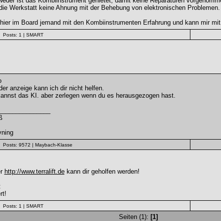
eder ist das Kombiinstrument genietet, damit keine Reparaturen vorgenommen
die Werkstatt keine Ahnung mit der Behebung von elektronischen Problemen.
 hier im Board jemand mit den Kombiinstrumenten Erfahrung und kann mir mi
Posts: 1
| SMART
o
der anzeige kann ich dir nicht helfen.
kannst das KI. aber zerlegen wenn du es herausgezogen hast.
_______________
ß
vning
Posts: 9572
| Maybach-Klasse
er
http://www.terralift.de
kann dir geholfen werden!
:
rt!
Posts: 1
| SMART
Seiten (1):
[1]