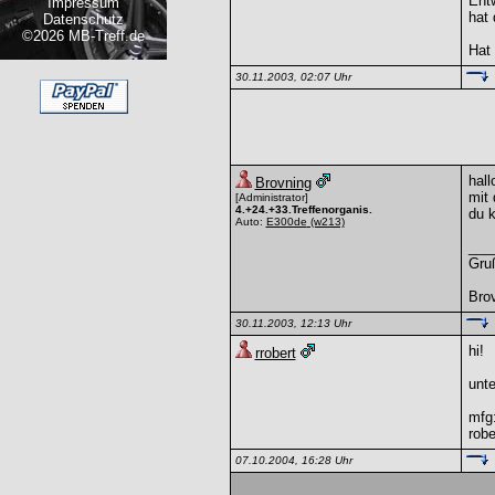
Entw
Impressum
hat 
Datenschutz
©2026 MB-Treff.de
Hat
30.11.2003, 02:07 Uhr
hall
Brovning
mit 
[Administrator]
4.+24.+33.Treffenorganis.
du 
Auto:
E300de
(w213)
___
Gru
Bro
30.11.2003, 12:13 Uhr
hi!
rrobert
unt
mfg
robe
07.10.2004, 16:28 Uhr