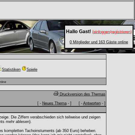
Hallo Gast!
(
einloggen
/
registrieren
)
0 Mitglieder und 163 Gäste online
Statistiken
Spiele
nline
Druckversion des Themas
[ -
Neues Thema
- ] [ -
Antworten
- ]
ge. Die Ziffern verabschieden sich teilweise und zeigen
hts mehr ablesen).
es kompletten Tachoinstuments (ab 350 Euro) beheben.