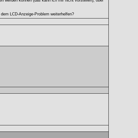
 werden können (das kann ich mir nicht vorstellen), ober
t dem LCD-Anzeige-Problem weiterhelfen?