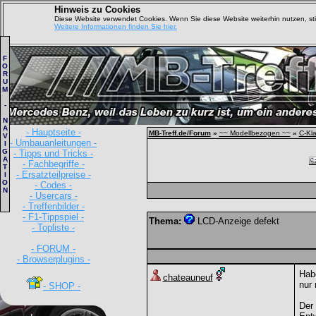
Hinweis zu Cookies
Diese Website verwendet Cookies. Wenn Sie diese Website weiterhin nutzen, s
Weitere Informationen finden Sie hier.
F
O
R
U
M
-
N
A
- Hauptseite -
MB-Treff.de/Forum
»
~~ Modellbezogen ~~
»
C-Kl
V
- Umbauanleitungen -
I
G
- Tipps und Tricks -
A
- Fachbegriffe -
T
- Ersatzteilpreise -
I
O
- Codes -
N
- Usercars -
- Treffenbilder -
- F1-Tippspiel -
Thema:
LCD-Anzeige defekt
- Topliste -
- FORUM -
- Browserplugins -
Habe
chateauneuf
nur 
- SHOP -
Der