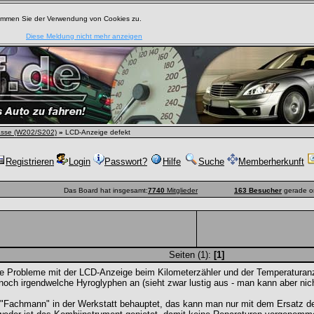
timmen Sie der Verwendung von Cookies zu.
Diese Meldung nicht mehr anzeigen
asse (W202/S202)
»
LCD-Anzeige defekt
Registrieren
Login
Passwort?
Hilfe
Suche
Memberherkunft
Das Board hat insgesamt:
7740
Mitglieder
163 Besucher
gerade o
Seiten (1):
[1]
 Probleme mit der LCD-Anzeige beim Kilometerzähler und der Temperaturanzei
noch irgendwelche Hyroglyphen an (sieht zwar lustig aus - man kann aber nic
 "Fachmann" in der Werkstatt behauptet, das kann man nur mit dem Ersatz d