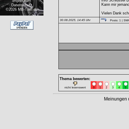
Info Schlüssel B
Impressum
Kann mir jemand
Datenschutz
©2026 MB-Treff.de
Vielen Dank sch
30.08.2025, 14:45 Uhr
Posts: 1
| SM
Thema bewerten:
nicht lesenswert
0
1
2
3
4
5
Meinungen 