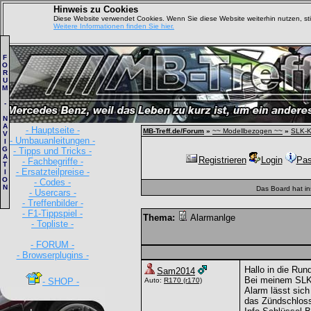
Hinweis zu Cookies
Diese Website verwendet Cookies. Wenn Sie diese Website weiterhin nutzen, s
Weitere Informationen finden Sie hier.
F
O
R
U
M
-
N
A
- Hauptseite -
MB-Treff.de/Forum
»
~~ Modellbezogen ~~
»
SLK-K
V
- Umbauanleitungen -
I
G
- Tipps und Tricks -
A
Registrieren
Login
Pas
- Fachbegriffe -
T
- Ersatzteilpreise -
I
O
- Codes -
N
Das Board hat i
- Usercars -
- Treffenbilder -
- F1-Tippspiel -
Thema:
Alarmanlge
- Topliste -
- FORUM -
- Browserplugins -
Hallo in die Run
Sam2014
Bei meinem SLK 
- SHOP -
Auto:
R170
(r170)
Alarm lässt sich
das Zündschloss