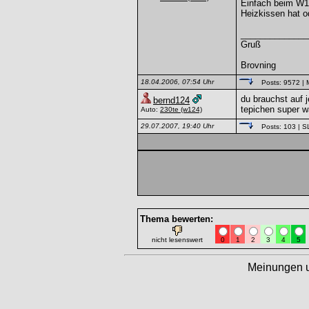
Einfach beim W12
Heizkissen hat od
______________
Gruß
Brovning
18.04.2006, 07:54 Uhr
Posts: 9572
| 
du brauchst auf 
bernd124
tepichen super wä
Auto:
230te
(w124)
29.07.2007, 19:40 Uhr
Posts: 103
| S
Thema bewerten:
nicht lesenswert
0
1
2
3
4
5
Meinungen 