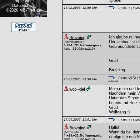
:grübel:
Impressum
Datenschutz
18.02.2005, 12:56 Uhr
Posts: 7
| SM
©2026 MB-Treff.de
Ich glaube du m
Brovning
Der Umbau ist nic
[Administrator]
4.+24.+33.Treffenorganis.
Gebrauchtteile sc
Auto:
E300de
(w213)
______________
Gruß
Brovning
Posts: 9572
| 
18.02.2005, 21:38 Uhr
editiert
Moin,moin und fr
wobi-kiel
Nachdem mein W2
Unter den Sitzen
bereits mit Heiz
Gruß
Wolfgang :)
17.04.2006, 19:01 Uhr
Posts: 7
| SM
Hallo!
Brovning
Wenn du bei dei
[Administrator]
4.+24.+33.Treffenorganis.
erfolgreich den 
Auto:
E300de
(w213)