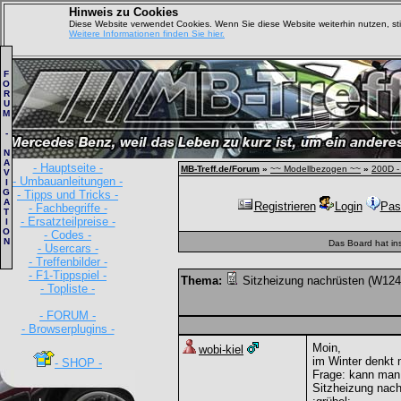
Hinweis zu Cookies
Diese Website verwendet Cookies. Wenn Sie diese Website weiterhin nutzen, s
Weitere Informationen finden Sie hier.
F
O
R
U
M
-
N
A
- Hauptseite -
MB-Treff.de/Forum
»
~~ Modellbezogen ~~
»
200D -
V
- Umbauanleitungen -
I
G
- Tipps und Tricks -
A
Registrieren
Login
Pas
- Fachbegriffe -
T
- Ersatzteilpreise -
I
O
- Codes -
N
Das Board hat in
- Usercars -
- Treffenbilder -
- F1-Tippspiel -
Thema:
Sitzheizung nachrüsten (W124
- Topliste -
- FORUM -
- Browserplugins -
Moin,
wobi-kiel
im Winter denkt 
- SHOP -
Frage: kann man 
Sitzheizung nac