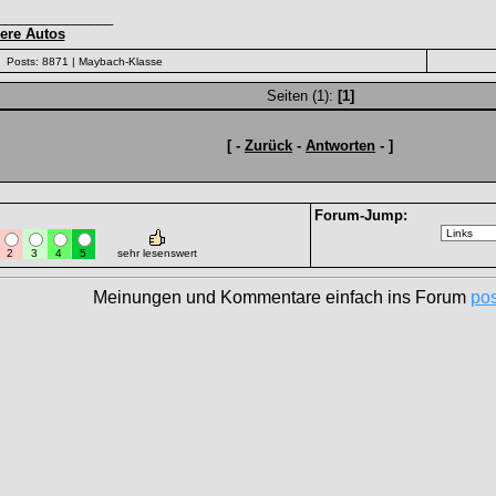
_______________
ere Autos
Posts: 8871
| Maybach-Klasse
Seiten (1):
[1]
[ -
Zurück
-
Antworten
- ]
Forum-Jump:
2
3
4
5
sehr lesenswert
Meinungen und Kommentare einfach ins Forum
po