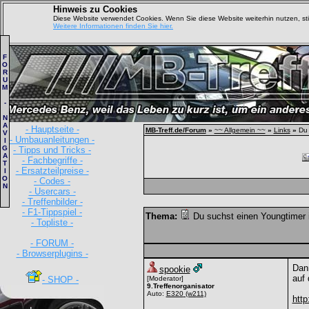
Hinweis zu Cookies
Diese Website verwendet Cookies. Wenn Sie diese Website weiterhin nutzen, s
Weitere Informationen finden Sie hier.
F
O
R
U
M
-
N
A
- Hauptseite -
MB-Treff.de/Forum
»
~~ Allgemein ~~
»
Links
»
Du 
V
- Umbauanleitungen -
I
G
- Tipps und Tricks -
A
- Fachbegriffe -
T
- Ersatzteilpreise -
I
O
- Codes -
N
- Usercars -
- Treffenbilder -
- F1-Tippspiel -
Thema:
Du suchst einen Youngtimer 
- Topliste -
- FORUM -
- Browserplugins -
Dann
spookie
auf 
- SHOP -
[Moderator]
9.Treffenorganisator
Auto:
E320
(w211)
http