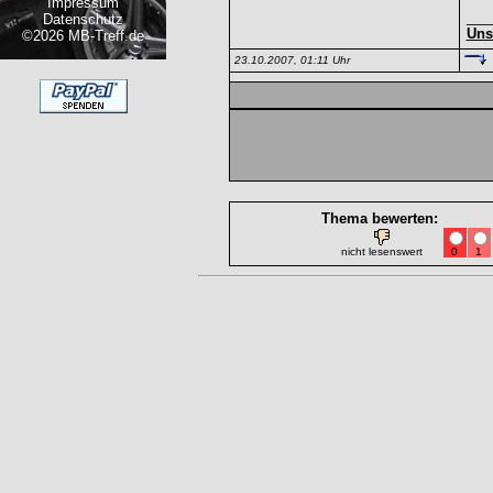
Impressum
___
Datenschutz
Uns
©2026 MB-Treff.de
23.10.2007, 01:11 Uhr
Thema bewerten:
nicht lesenswert
0
1