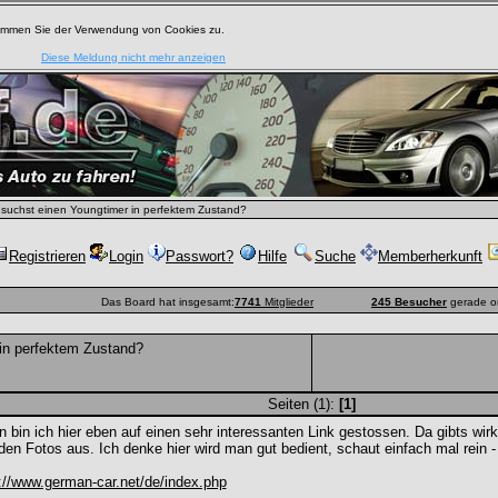
timmen Sie der Verwendung von Cookies zu.
Diese Meldung nicht mehr anzeigen
suchst einen Youngtimer in perfektem Zustand?
Registrieren
Login
Passwort?
Hilfe
Suche
Memberherkunft
Das Board hat insgesamt:
7741
Mitglieder
245 Besucher
gerade o
in perfektem Zustand?
Seiten (1):
[1]
 bin ich hier eben auf einen sehr interessanten Link gestossen. Da gibts wi
den Fotos aus. Ich denke hier wird man gut bedient, schaut einfach mal rein -
://www.german-car.net/de/index.php