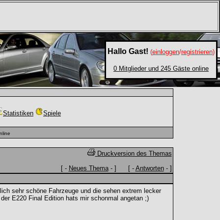
Hallo Gast!
(
einloggen
/
registrieren
)
0 Mitglieder und 245 Gäste online
Statistiken
Spiele
nline
Druckversion des Themas
[ -
Neues Thema
- ] [ -
Antworten
- ]
rklich sehr schöne Fahrzeuge und die sehen extrem lecker
 der E220 Final Edition hats mir schonmal angetan ;)