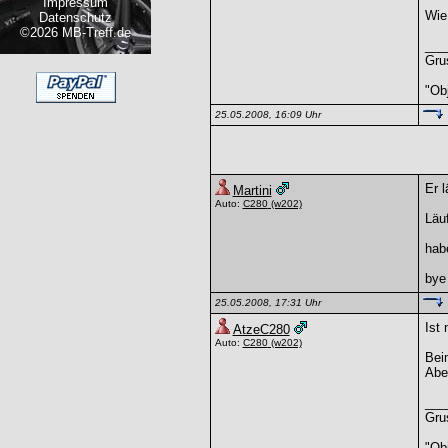
Impressum
Wie
Datenschutz
©2026 MB-Treff.de
___
Gru
"Obj
25.05.2008, 16:09 Uhr
Er 
Martini
Auto:
C280
(w202)
Läuf
habe
bye
25.05.2008, 17:31 Uhr
Ist 
AtzeC280
Auto:
C280
(w202)
Beim
Aber
___
Gru
"Obj