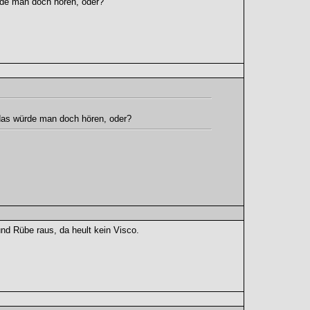
rde man doch hören, oder?
 das würde man doch hören, oder?
nd Rübe raus, da heult kein Visco.