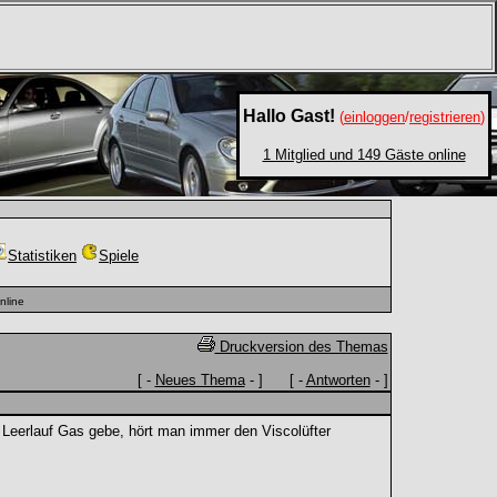
Hallo Gast!
(
einloggen
/
registrieren
)
1 Mitglied und 149 Gäste online
Statistiken
Spiele
nline
Druckversion des Themas
[ -
Neues Thema
- ] [ -
Antworten
- ]
 Leerlauf Gas gebe, hört man immer den Viscolüfter