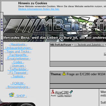
Hinweis zu Cookies
Diese Website verwendet Cookies. Wenn Sie diese Website weiterhin nutzen, s
Weitere Informationen finden Sie hier.
F
O
R
U
M
-
N
A
- Hauptseite -
MB-Treff.de/Forum
»
~~ Technik und Zubehör ~~
V
- Umbauanleitungen -
I
G
- Tipps und Tricks -
A
- Fachbegriffe -
T
- Ersatzteilpreise -
I
O
- Codes -
N
- Usercars -
- Treffenbilder -
- F1-Tippspiel -
Thema:
Frage an E/C280 oder M104 
- Topliste -
- FORUM -
- Browserplugins -
Wen
AtzeC280
mitl
- SHOP -
Auto:
C280
(w202)
Sol