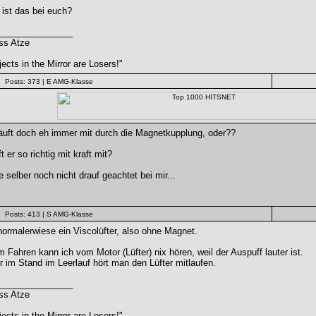
 ist das bei euch?
_______________
ss Atze
ects in the Mirror are Losers!"
Posts: 373
| E AMG-Klasse
läuft doch eh immer mit durch die Magnetkupplung, oder??
t er so richtig mit kraft mit?
 selber noch nicht drauf geachtet bei mir...
Posts: 413
| S AMG-Klasse
normalerwiese ein Viscolüfter, also ohne Magnet.
 Fahren kann ich vom Motor (Lüfter) nix hören, weil der Auspuff lauter ist.
 im Stand im Leerlauf hört man den Lüfter mitlaufen.
_______________
ss Atze
ects in the Mirror are Losers!"