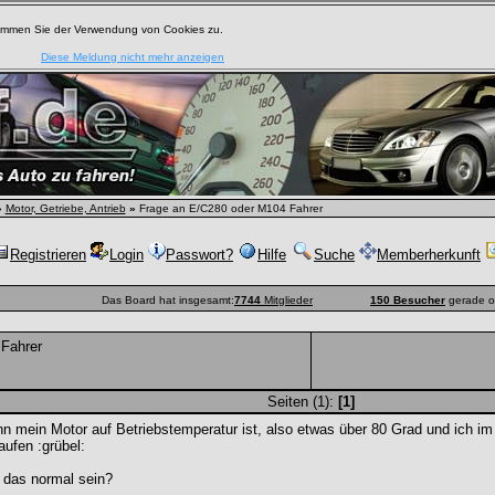
timmen Sie der Verwendung von Cookies zu.
Diese Meldung nicht mehr anzeigen
»
Motor, Getriebe, Antrieb
»
Frage an E/C280 oder M104 Fahrer
Registrieren
Login
Passwort?
Hilfe
Suche
Memberherkunft
Das Board hat insgesamt:
7744
Mitglieder
150 Besucher
gerade o
Fahrer
Seiten (1):
[1]
n mein Motor auf Betriebstemperatur ist, also etwas über 80 Grad und ich im
aufen :grübel:
l das normal sein?