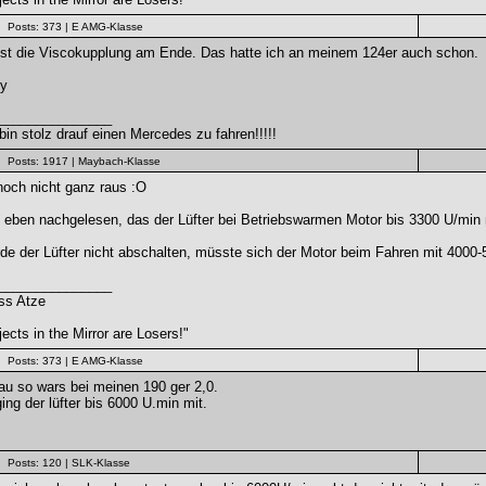
Posts: 373
| E AMG-Klasse
ist die Viscokupplung am Ende. Das hatte ich an meinem 124er auch schon.
y
_______________
bin stolz drauf einen Mercedes zu fahren!!!!!
Posts: 1917
| Maybach-Klasse
noch nicht ganz raus :O
 eben nachgelesen, das der Lüfter bei Betriebswarmen Motor bis 3300 U/min m
de der Lüfter nicht abschalten, müsste sich der Motor beim Fahren mit 4000-
_______________
ss Atze
ects in the Mirror are Losers!"
Posts: 373
| E AMG-Klasse
au so wars bei meinen 190 ger 2,0.
ing der lüfter bis 6000 U.min mit.
Posts: 120
| SLK-Klasse