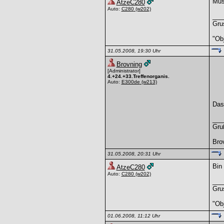
Mus
AtzeC280
Auto:
C280
(w202)
___
Gru
"Obj
31.05.2008, 19:30 Uhr
Brovning
[Administrator]
4.+24.+33.Treffenorganis.
Auto:
E300de
(w213)
Das
___
Gru
Bro
31.05.2008, 20:31 Uhr
Bin
AtzeC280
Auto:
C280
(w202)
___
Gru
"Obj
01.06.2008, 11:12 Uhr