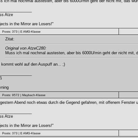
s ich mal nochmal austesten, aber bis 6000U/min geht der nicht mit, das wü
_______________
ss Atze
ects in the Mirror are Losers!"
Posts: 373
| E AMG-Klasse
Zitat:
Original von AtzeC280:
Muss ich mal nochmal austesten, aber bis 6000U/min geht der nicht mit,
 kommt wohl auf den Auspuff an... ;)
_______________
ß
vning
Posts: 9572
| Maybach-Klasse
 gestern Abend noch etwas durch die Gegend gefahren, mit offenem Fenster u
_______________
ss Atze
ects in the Mirror are Losers!"
Posts: 373
| E AMG-Klasse