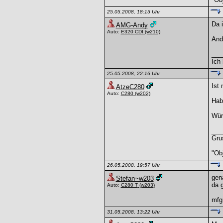
25.05.2008, 18:15 Uhr
Da 
AMG-Andy
Auto:
E320 CDI
(w210)
And
___
Ich 
25.05.2008, 22:16 Uhr
Ist 
AtzeC280
Auto:
C280
(w202)
Hab
Wür
___
Gru
"Obj
26.05.2008, 19:57 Uhr
gen
Stefan~w203
da g
Auto:
C280 T
(w203)
mfg
31.05.2008, 13:22 Uhr