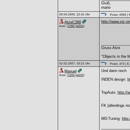
Gruß,
mario
09.04.2006, 22:41 Uhr
Posts: 4595
| 
http://www.xtc-on
AtzeC280
Auto:
C280
(w202)
______________
Gruss Atze
"Objects in the M
02.02.2007, 03:21 Uhr
Posts: 373
| E
Und dann noch
Manuel
Auto:
C200
(w202)
INDEN design:
h
TopAuto:
http://
FK (allerdings n
MD-Tuning:
http
______________