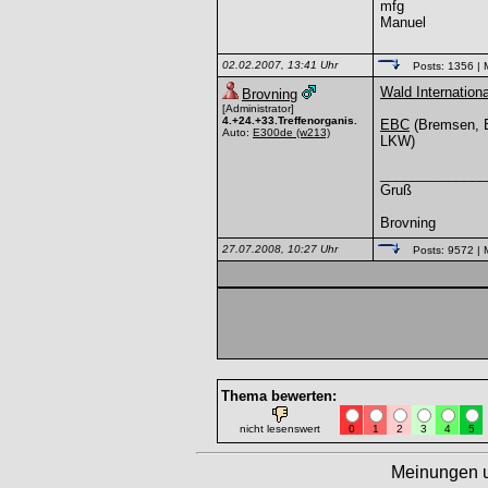
mfg
Manuel
02.02.2007, 13:41 Uhr
Posts: 1356
| 
Wald Internationa
Brovning
[Administrator]
4.+24.+33.Treffenorganis.
EBC
(Bremsen, B
Auto:
E300de
(w213)
LKW)
______________
Gruß
Brovning
27.07.2008, 10:27 Uhr
Posts: 9572
| 
Thema bewerten:
nicht lesenswert
0
1
2
3
4
5
Meinungen 