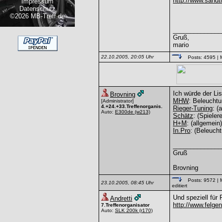
http://www.sandtl
Impressum
Datenschutz
©2026 MB-Treff.de
______________
Gruß,
mario
22.10.2005, 20:05 Uhr
Posts: 4595
| 
Ich würde der Li
Brovning
MHW
: Beleuchtu
[Administrator]
4.+24.+33.Treffenorganis.
Rieger-Tuning
: (
Auto:
E300de
(w213)
Schätz
: (Spielere
H+M
: (allgemein)
In.Pro
: (Beleuch
______________
Gruß
Brovning
Posts: 9572
| 
23.10.2005, 08:45 Uhr
editiert
Und speziell für 
Andretti
http://www.felge
7.Treffenorganisator
Auto:
SLK 200k
(r170)
______________