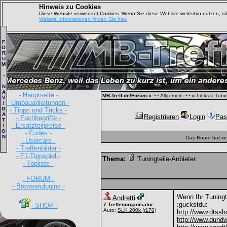
Hinweis zu Cookies
Diese Website verwendet Cookies. Wenn Sie diese Website weiterhin nutzen, s
Weitere Informationen finden Sie hier.
F
O
R
U
M
-
N
A
- Hauptseite -
MB-Treff.de/Forum
»
~~ Allgemein ~~
»
Links
»
Tunin
V
- Umbauanleitungen -
I
G
- Tipps und Tricks -
A
Registrieren
Login
Pas
- Fachbegriffe -
T
- Ersatzteilpreise -
I
O
- Codes -
N
Das Board hat in
- Usercars -
- Treffenbilder -
- F1-Tippspiel -
Thema:
Tuningteile-Anbieter
- Topliste -
- FORUM -
- Browserplugins -
Wenn Ihr Tuningt
Andretti
:guckstdu:
- SHOP -
7.Treffenorganisator
Auto:
SLK 200k
(r170)
http://www.dtssh
http://www.dund