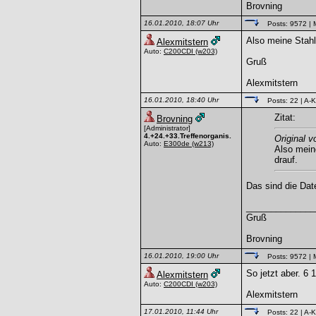
Brovning
16.01.2010, 18:07 Uhr
Posts: 9572
| 
Also meine Stahl
Alexmitstern
Auto:
C200CDI
(w203)
Gruß
Alexmitstern
16.01.2010, 18:40 Uhr
Posts: 22
| A-K
Zitat:
Brovning
[Administrator]
4.+24.+33.Treffenorganis.
Original v
Auto:
E300de
(w213)
Also mein
drauf.
Das sind die Dat
______________
Gruß
Brovning
16.01.2010, 19:00 Uhr
Posts: 9572
| 
So jetzt aber. 6 
Alexmitstern
Auto:
C200CDI
(w203)
Alexmitstern
17.01.2010, 11:44 Uhr
Posts: 22
| A-K