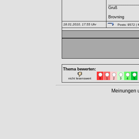
______________
Gruß
Brovning
18.01.2010, 17:55 Uhr
Posts: 9572
| 
Thema bewerten:
nicht lesenswert
0
1
2
3
4
5
Meinungen 