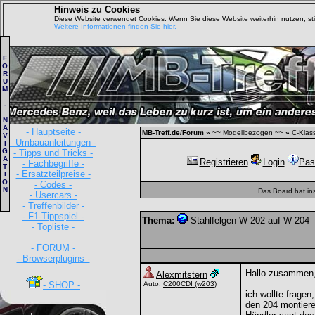
Hinweis zu Cookies
Diese Website verwendet Cookies. Wenn Sie diese Website weiterhin nutzen, s
Weitere Informationen finden Sie hier.
F
O
R
U
M
-
N
A
- Hauptseite -
MB-Treff.de/Forum
»
~~ Modellbezogen ~~
»
C-Klas
V
- Umbauanleitungen -
I
G
- Tipps und Tricks -
A
Registrieren
Login
Pas
- Fachbegriffe -
T
- Ersatzteilpreise -
I
O
- Codes -
N
Das Board hat in
- Usercars -
- Treffenbilder -
- F1-Tippspiel -
Thema:
Stahlfelgen W 202 auf W 204
- Topliste -
- FORUM -
- Browserplugins -
Hallo zusammen
Alexmitstern
- SHOP -
Auto:
C200CDI
(w203)
ich wollte frage
den 204 montiere