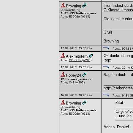
Hier findest du 
Brovning
C-Klasse Limous
[Administrator]
4.+24.+33.Treffenorganis.
Auto:
E300de
(w213)
Die kleinste erla
______________
Gruß
Brovning
17.01.2010, 15:03 Uhr
Posts: 9572
| 
Ok danke dann ge
Alexmitstern
:top:
Auto:
C200CDI
(w203)
17.01.2010, 15:33 Uhr
Posts: 22
| A-K
Sag ich doch... 
Popey24
12.Treffenorganisator
Auto:
C43
(w202)
______________
http://carboncreat
18.01.2010, 10:16 Uhr
Posts: 943
| S
Zitat:
Brovning
[Administrator]
4.+24.+33.Treffenorganis.
Original 
Auto:
E300de
(w213)
...und ic
Achso. Danke!