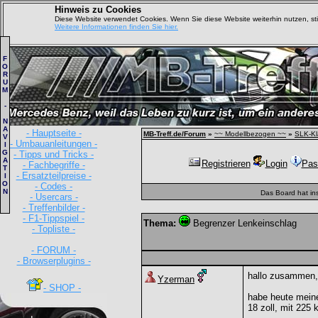
Hinweis zu Cookies
Diese Website verwendet Cookies. Wenn Sie diese Website weiterhin nutzen, s
Weitere Informationen finden Sie hier.
F
O
R
U
M
-
N
A
- Hauptseite -
MB-Treff.de/Forum
»
~~ Modellbezogen ~~
»
SLK-Kl
V
- Umbauanleitungen -
I
G
- Tipps und Tricks -
A
Registrieren
Login
Pas
- Fachbegriffe -
T
- Ersatzteilpreise -
I
O
- Codes -
N
Das Board hat in
- Usercars -
- Treffenbilder -
- F1-Tippspiel -
Thema:
Begrenzer Lenkeinschlag
- Topliste -
- FORUM -
- Browserplugins -
hallo zusammen,
Yzerman
- SHOP -
habe heute meine
18 zoll, mit 225 