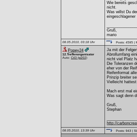
Wie bereits gesc
nicht.
Was willst Du de
eingeschlagener 
______________
Gruß,
mario
08.05.2010, 03:18 Uhr
Posts: 4595
| 
Ja mit der Felgen
Popey24
Abrollumfang ein
12.Treffenorganisator
Auto:
C43
(w202)
nicht viel Platz
Die Toleranzen de
eher von der Rei
Reifenformat all
Prinzip breiter s
Vielleicht hattes
Mach erst mal ei
Was sagt denn de
Gruß,
Stephan
______________
http://carboncreat
08.05.2010, 13:39 Uhr
Posts: 943
| S