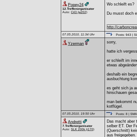
Wo schleift es?
Popey24
12.Treffenorganisator
Auto:
C43
(w202)
Du musst doch e
______________
http://carboncreat
07.05.2010, 11:34 Uhr
Posts: 943
| S
sorry,
Yzerman
hatte ich verges
er schleift im i
etwas abgeändert,
deshalb ein begr
ausbuchtung ko
es geht sich ja a
hinschauen gesa
man bekommt nur 
kotflügel.
07.05.2010, 19:50 Uhr
Posts: 8
| SM
Das macht aber t
Andretti
selber ET. Der F
7.Treffenorganisator
Auto:
SLK 200k
(r170)
(Querschnitt) kei
aus freigegeben.