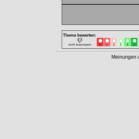
Thema bewerten:
nicht lesenswert
0
1
2
3
4
5
Meinungen 