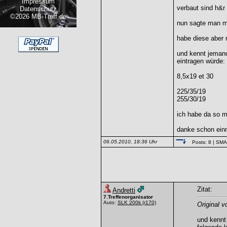
Impressum
verbaut sind h&r
Datenschutz
©2026 MB-Treff.de
nun sagte man mi
habe diese aber 
und kennt jemand
eintragen würde:
8,5x19 et 30
225/35/19
255/30/19
ich habe da so me
danke schon einm
06.05.2010, 18:36 Uhr
Posts: 8
| SM
Zitat:
Andretti
7.Treffenorganisator
Auto:
SLK 200k
(r170)
Original 
und kennt