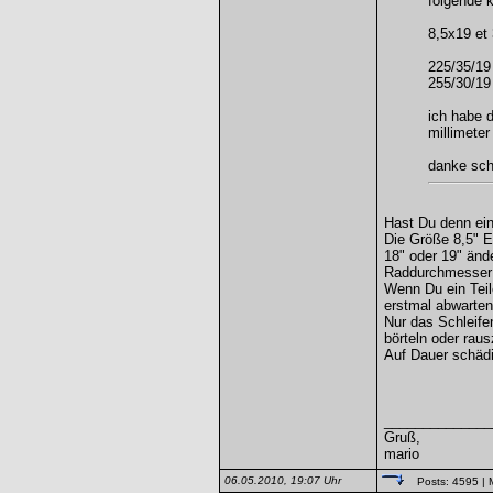
folgende 
8,5x19 et
225/35/19
255/30/19
ich habe d
millimeter
danke sch
Hast Du denn ein
Die Größe 8,5" E
18" oder 19" ände
Raddurchmesser j
Wenn Du ein Teile
erstmal abwarten
Nur das Schleife
börteln oder raus
Auf Dauer schädi
______________
Gruß,
mario
06.05.2010, 19:07 Uhr
Posts: 4595
| 