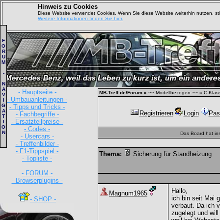
Hinweis zu Cookies
Diese Website verwendet Cookies. Wenn Sie diese Website weiterhin nutzen, s
Weitere Informationen finden Sie hier.
F
O
R
U
M
-
N
A
- Hauptseite -
MB-Treff.de/Forum
»
~~ Modellbezogen ~~
»
C-Klas
V
- Umbauanleitungen -
I
G
- Tipps und Tricks -
A
Registrieren
Login
Pas
- Fachbegriffe -
T
- Ersatzteilpreise -
I
O
- Codes -
N
Das Board hat in
- Usercars -
- Treffenbilder -
- F1-Tippspiel -
Thema:
Sicherung für Standheizung
- Topliste -
- FORUM -
- Browserplugins -
Hallo,
Magnum1965
ich bin seit Mai
- SHOP -
verbaut. Da ich 
zugelegt und will