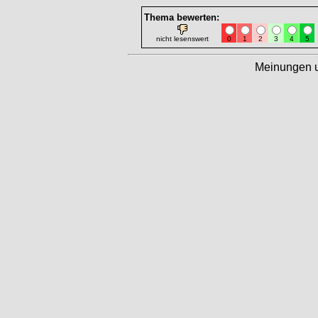
Thema bewerten:
nicht lesenswert
0
1
2
3
4
5
Meinungen 