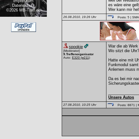
weil bei Webasto
Impressum
es wäre eine gelb
Datenschutz
Wer kann mir helf
©2026 MB-Treff.de
26.08.2010, 19:26 Uhr
Posts: 5
| SM
War die ab Werk 
spookie
Wo sitzt die Uhr
[Moderator]
9.Treffenorganisator
Auto:
E320
(w211)
Hatte eine mit U
Funkmodul samt 
Anlernen muss ma
Da es bei mir na
Sicherungskaste
______________
Unsere Autos
27.08.2010, 10:25 Uhr
Posts: 8871
| 