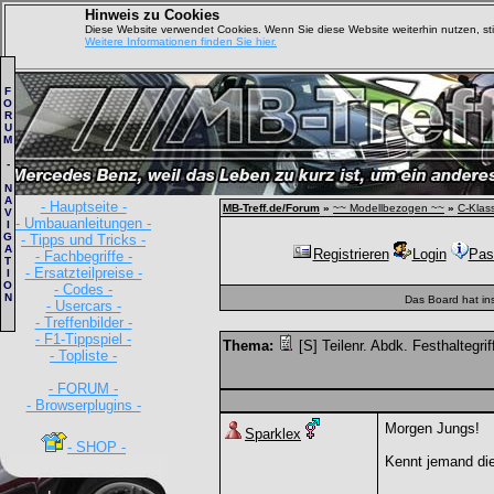
Hinweis zu Cookies
Diese Website verwendet Cookies. Wenn Sie diese Website weiterhin nutzen, s
Weitere Informationen finden Sie hier.
F
O
R
U
M
-
N
A
- Hauptseite -
MB-Treff.de/Forum
»
~~ Modellbezogen ~~
»
C-Klas
V
- Umbauanleitungen -
I
G
- Tipps und Tricks -
A
Registrieren
Login
Pas
- Fachbegriffe -
T
- Ersatzteilpreise -
I
O
- Codes -
N
Das Board hat in
- Usercars -
- Treffenbilder -
- F1-Tippspiel -
Thema:
[S] Teilenr. Abdk. Festhaltegrif
- Topliste -
- FORUM -
- Browserplugins -
Morgen Jungs!
Sparklex
- SHOP -
Kennt jemand die