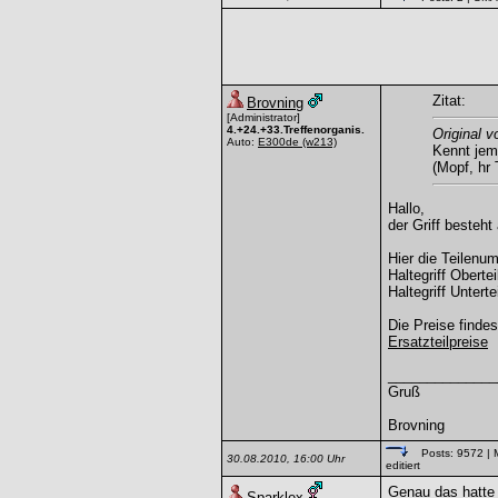
Zitat:
Brovning
[Administrator]
4.+24.+33.Treffenorganis.
Original v
Auto:
E300de
(w213)
Kennt jem
(Mopf, hr 
Hallo,
der Griff besteht
Hier die Teilenu
Haltegriff Oberte
Haltegriff Untert
Die Preise findes
Ersatzteilpreise
______________
Gruß
Brovning
Posts: 9572
| 
30.08.2010, 16:00 Uhr
editiert
Genau das hatte 
Sparklex