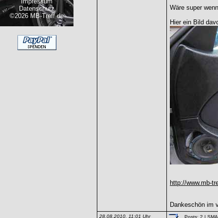
Impressum
Wäre super wenn 
Datenschutz
©2026 MB-Treff.de
Hier ein Bild dav
http://www.mb-tre
Dankeschön im v
28.08.2010, 11:01 Uhr
Posts: 2
| SM