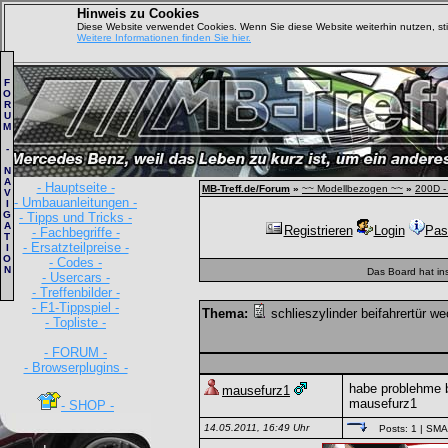
Hinweis zu Cookies
Diese Website verwendet Cookies. Wenn Sie diese Website weiterhin nutzen, s
Weitere Informationen finden Sie hier.
F
O
R
U
M
-
N
A
- Hauptseite -
MB-Treff.de/Forum
»
~~ Modellbezogen ~~
»
200D -
V
- Umbauanleitungen -
I
G
- Tipps und Tricks -
A
Registrieren
Login
Pas
- Fachbegriffe -
T
- Ersatzteilpreise -
I
O
- Codes -
N
Das Board hat in
- Usercars -
- Treffenbilder -
- F1-Tippspiel -
Thema:
schlieszylinder beifahrertür w
- Topliste -
- FORUM -
- Browserplugins -
habe problehme b
mausefurz1
mausefurz1
- SHOP -
14.05.2011, 16:49 Uhr
Posts: 1
| SM