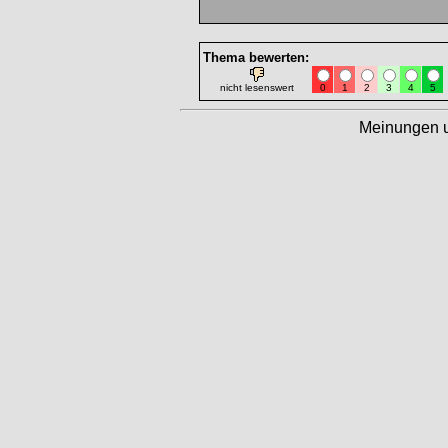
Thema bewerten:
nicht lesenswert
0
1
2
3
4
5
Meinungen 