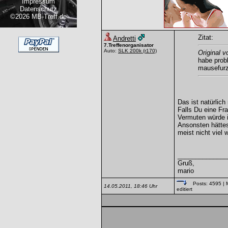
Impressum
Datenschutz
©2026 MB-Treff.de
Zitat:
Andretti
7.Treffenorganisator
Auto:
SLK 200k
(r170)
Original 
habe probl
mausefur
Das ist natürlich
Falls Du eine Fra
Vermuten würde i
Ansonsten hättes
meist nicht viel w
______________
Gruß,
mario
Posts: 4595
| 
14.05.2011, 18:46 Uhr
editiert