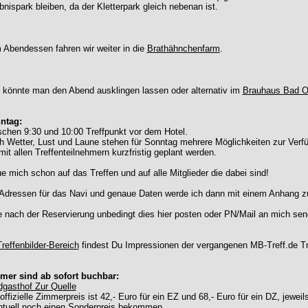
bnispark bleiben, da der Kletterpark gleich nebenan ist.
Abendessen fahren wir weiter in die
Brathähnchenfarm
.
 könnte man den Abend ausklingen lassen oder alternativ im
Brauhaus Bad O
ntag:
chen 9:30 und 10:00 Treffpunkt vor dem Hotel.
h Wetter, Lust und Laune stehen für Sonntag mehrere Möglichkeiten zur Ver
mit allen Treffenteilnehmern kurzfristig geplant werden.
e mich schon auf das Treffen und auf alle Mitglieder die dabei sind!
 Adressen für das Navi und genaue Daten werde ich dann mit einem Anhang 
e nach der Reservierung unbedingt dies hier posten oder PN/Mail an mich sen
Treffenbilder-Bereich
findest Du Impressionen der vergangenen MB-Treff.de Tre
mer sind ab sofort buchbar:
dgasthof Zur Quelle
offizielle Zimmerpreis ist 42,- Euro für ein EZ und 68,- Euro für ein DZ, jewe
ntuell noch einen Sonderpreis bekommen