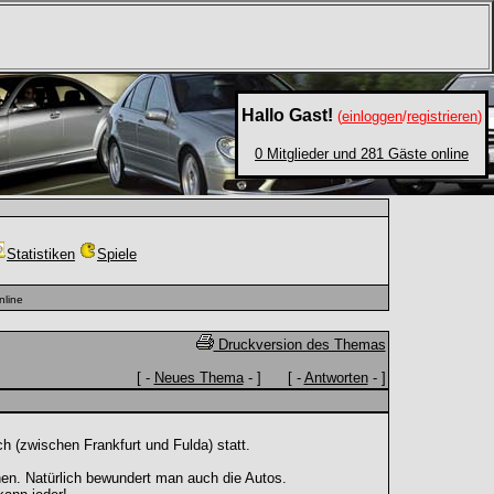
Hallo Gast!
(
einloggen
/
registrieren
)
0 Mitglieder und 281 Gäste online
Statistiken
Spiele
nline
Druckversion des Themas
[ -
Neues Thema
- ] [ -
Antworten
- ]
 (zwischen Frankfurt und Fulda) statt.
en. Natürlich bewundert man auch die Autos.