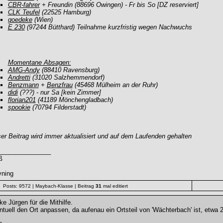
CBR-fahrer
+ Freundin (88696 Owingen) - Fr bis So [DZ reserviert]
CLK Teufel
(22525 Hamburg)
goedeke
(Wien)
E 230
(97244 Bütthard) Teilnahme kurzfristig wegen Nachwuchs
Momentane Absagen:
AMG-Andy
(88410 Ravensburg)
Andretti
(31020 Salzhemmendorf)
Benzmann
+
Benzfrau
(45468 Mülheim an der Ruhr)
didi
(???) - nur Sa [kein Zimmer]
florian201
(41189 Mönchengladbach)
spookie
(70794 Filderstadt)
er Beitrag wird immer aktualisiert und auf dem Laufenden gehalten
_______________
ß
vning
Posts: 9572
| Maybach-Klasse
| Beitrag
31
mal editiert
e Jürgen für die Mithilfe.
tuell den Ort anpassen, da aufenau ein Ortsteil von 'Wächterbach' ist, etwa 