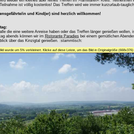
ird wieder ein kleines aber feines Treffen im >familiären< Kreis. Teilnehmen 
Teilnahme ist völlig kostenlos! Das Treffen wird wie immer kurzurlaub-tauglich!
ensgefährte/in und Kind(er) sind herzlich willkommen!
tag:
alle die eine weitere Anreise haben oder das Treffen länger genießen wollen, 
itag abends können wir im
Ristorante Paradies
bei einem gemütlichen Abende
lick über das Kinzigtal genießen. :stammtisch:
Bild wurde um 5% verkleinert. Klicke auf diese Leiste, um das Bild in Originalgröße (668x376