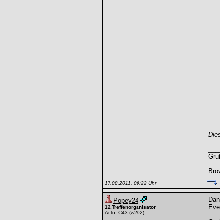
Dies
___
Gru
Bro
17.08.2011, 09:22 Uhr
Dank
Popey24
Even
12.Treffenorganisator
Auto:
C43
(w202)