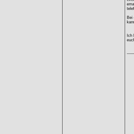
emai
tele
Bei 
kann
Ich 
euch
------