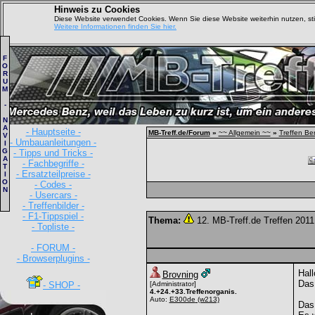
Hinweis zu Cookies
Diese Website verwendet Cookies. Wenn Sie diese Website weiterhin nutzen, s
Weitere Informationen finden Sie hier.
F
O
R
U
M
-
N
A
- Hauptseite -
MB-Treff.de/Forum
»
~~ Allgemein ~~
»
Treffen Be
V
- Umbauanleitungen -
I
G
- Tipps und Tricks -
A
- Fachbegriffe -
T
- Ersatzteilpreise -
I
O
- Codes -
N
- Usercars -
- Treffenbilder -
- F1-Tippspiel -
Thema:
12. MB-Treff.de Treffen 201
- Topliste -
- FORUM -
- Browserplugins -
Hall
Brovning
Das 
- SHOP -
[Administrator]
4.+24.+33.Treffenorganis.
Auto:
E300de
(w213)
Das 