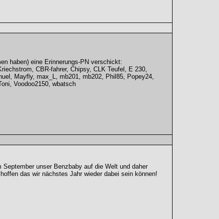
men haben) eine Erinnerungs-PN verschickt:
riechstrom, CBR-fahrer, Chipsy, CLK Teufel, E 230,
anuel, Mayfly, max_L, mb201, mb202, Phil85, Popey24,
Toni, Voodoo2150, wbatsch
im September unser Benzbaby auf die Welt und daher
hoffen das wir nächstes Jahr wieder dabei sein können!