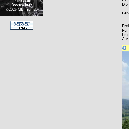
Es w
Impressum
Die 
Datenschutz
©2026 MB-Treff.de
Leb
Frei
Für 
Fre
Ausb