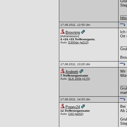
Gru
Ste
___
http
17.08.2011, 12:55 Uhr
Ich 
Brovning
Ort
[Administrator]
4.+24.+33.Treffenorganis.
Auto:
E300de
(w213)
___
Gru
Bro
17.08.2011, 13:20 Uhr
Wir 
Andretti
Wüns
7.Treffenorganisator
Auto:
SLK 200k
(r170)
___
Gru
mar
17.08.2011, 14:53 Uhr
Bei 
Popey24
Ab 2
12.Treffenorganisator
Auto:
C43
(w202)
Gru
Ste