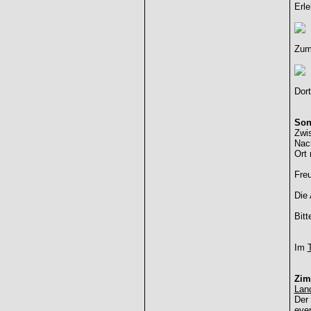
Erle
Zum 
Dort
Son
Zwis
Nac
Ort 
Freu
Die
Bitt
Im
Zim
Lan
Der 
eve