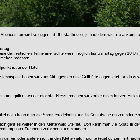
 Abendessen wird so gegen 18 Uhr stattfinden, je nachdem wie alle ankomme
stag:
ise der restlichen Teilnehmer sollte wenn möglich bis Samstag gegen 10 Uhr
brechen möchten.
fpunkt ist unser Hotel.
rlebnispark haben wir zum Mittagessen eine Grillhütte angemietet, so dass wi
r kann grillen, was er möchte. Hierzu machen wir vorher einen kurzen Einka
allel dazu kann man die Sommerrodelbahn und Rießenrutsche nutzen oder ei
ach geht es weiter in den
Kletterwald Steinau
. Dort kann man viel Spaß in de
mittag unter Freunden verbringen und plaudern.
 der ein oder andere nicht in den Kletterwald möchte (egal ob zum mitmache