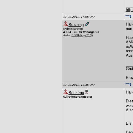
___
http
17.08.2011, 17:05 Uhr
Hal
Brovning
nun
[Administrator]
4.+24.+33.Treffenorganis.
Auto:
E300de
(w213)
Habe
AMG-
exW1
ren
Aus
___
Gru
Bro
17.08.2011, 18:35 Uhr
Hall
Benzfrau
6.Treffenorganisator
Dies
werd
Also
Bis 
Benz