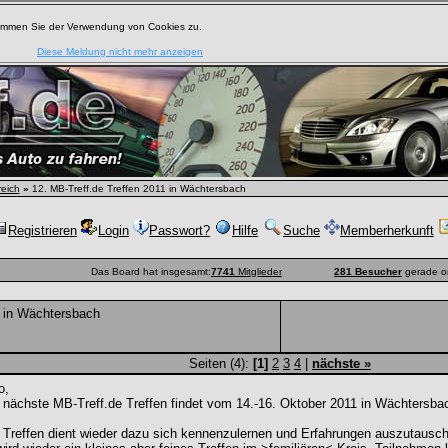
timmen Sie der Verwendung von Cookies zu.
Diese Meldung nicht mehr anzeigen
reich
»
12. MB-Treff.de Treffen 2011 in Wächtersbach
Registrieren
Login
Passwort?
Hilfe
Suche
Memberherkunft
Das Board hat insgesamt:
7741
Mitglieder
281 Besucher
gerade o
1 in Wächtersbach
Seiten (4):
[1]
2
3
4
|
nächste »
o,
nächste MB-Treff.de Treffen findet vom 14.-16. Oktober 2011 in Wächtersbach
Treffen dient wieder dazu sich kennenzulernen und Erfahrungen auszutausch