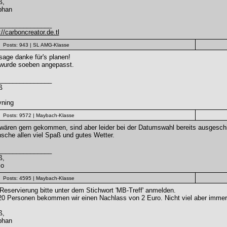
ß,
phan
_______________
://carboncreator.de.tl
Posts: 943
| SL AMG-Klasse
sage danke für's planen!
 wurde soeben angepasst.
_______________
ß
vning
Posts: 9572
| Maybach-Klasse
wären gern gekommen, sind aber leider bei der Datumswahl bereits ausgesch
che allen viel Spaß und gutes Wetter.
_______________
ß,
io
Posts: 4595
| Maybach-Klasse
Reservierung bitte unter dem Stichwort 'MB-Treff' anmelden.
0 Personen bekommen wir einen Nachlass von 2 Euro. Nicht viel aber immerh
ß,
phan