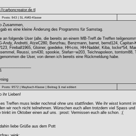
_______________
://carboncreator.de.tl
Posts: 943
| SL AMG-Klasse
lo Zusammen,
 gab es eine kleine Änderung des Programms für Samstag.
 an folgende User (alle, die bereits an einem MB-Treff.de Treffen teilgenom
Andy, Andretti, AtzeC280, Benzfrau, Benzmann, barret, bernd124, Capitan-K
23, Fireball1965, Gloiner, goedeke, HH-cris, HH-Naddel, Kiba, locke*54, M
nsemmel, Reussi, sm430, spookie, Stefan~w203, Teichnapoleon, tomtom88, 
genommen die User, von denen ich bereits eine Rückmeldung habe.
_______________
ß
vning
Posts: 9572
| Maybach-Klasse
| Beitrag
1
mal editiert
o ihr Lieben!
es Treffen muss leider nochmal ohne uns stattfinden. Wie ihr wisst kommt 
en wir noch nicht teilnehmen. Wünschen euch allen trotzdem viel Spass und 
 trinkt im Oktober einen auf uns. :prost: Vermissen euch alle schon. ;(
dahin liebe Grüße aus dem Pott
frau :wink: