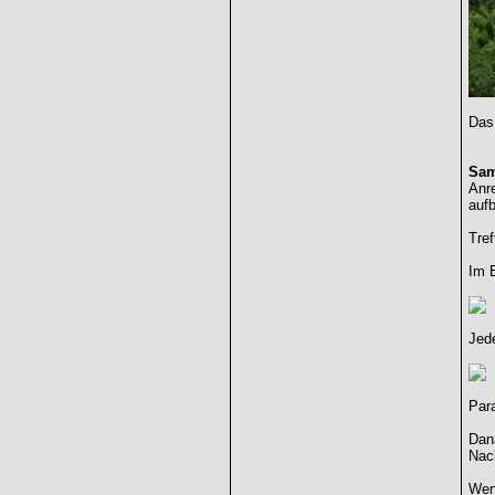
Das
Sam
Anre
auf
Tref
Im E
Jede
Par
Dan
Nach
Wenn