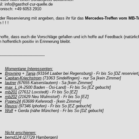
l: info@gasthof-zur-quelle.de
fonisch: +49 6053 2910
der Reservierung mit angeben, dass ihr für das
Mercedes-Treffen vom MB-Tr
 ! ! !
hoffe, dass euch die Vorschläge gefallen und ich hoffe auf Feedback (natürlich
 hoffentlich positiv in Erinnerung bleibt.
------------------------------------
Momentane Interessenten:
Brovning
+
Tanja
(93164 Laaber bei Regensburg) - Fr bis So [DZ reserviert
Capitan-Kriechstrom
(71063 Sindelfingen) - nur Sa [kein Zimmer]
lautrer
(67655 Kaiserslautern) - Sa [kein Zimmer]
max_L
(A-2500 Baden - Ösi-Land) - Fr bis So [EZ gebucht]
mb201
(27612 Loxstedt) - Fr bis So [EZ]
mb202
(21629 Neu Wulmstorf) - Fr bis So [EZ]
Popey24
(63699 Kefenrod) - [kein Zimmer]
Reussi
(97346 Iphofen) - Fr bis So [EZ gebucht]
Wolf
+ Gerda (nähe München) - Fr bis So [DZ gebucht]
Nicht erschienen:
bernd124
(27729 Hambergen)