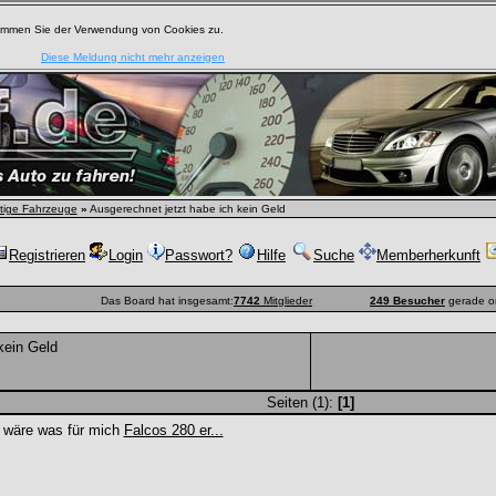
timmen Sie der Verwendung von Cookies zu.
Diese Meldung nicht mehr anzeigen
tige Fahrzeuge
»
Ausgerechnet jetzt habe ich kein Geld
Registrieren
Login
Passwort?
Hilfe
Suche
Memberherkunft
Das Board hat insgesamt:
7742
Mitglieder
249 Besucher
gerade o
kein Geld
Seiten (1):
[1]
 wäre was für mich
Falcos 280 er...