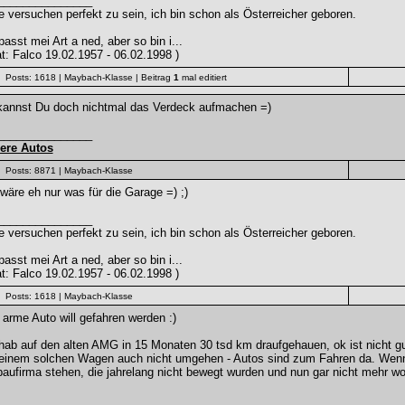
_______________
e versuchen perfekt zu sein, ich bin schon als Österreicher geboren.
passt mei Art a ned, aber so bin i...
at: Falco 19.02.1957 - 06.02.1998 )
Posts: 1618
| Maybach-Klasse
| Beitrag
1
mal editiert
kannst Du doch nichtmal das Verdeck aufmachen =)
_______________
ere Autos
Posts: 8871
| Maybach-Klasse
wäre eh nur was für die Garage =) ;)
_______________
e versuchen perfekt zu sein, ich bin schon als Österreicher geboren.
passt mei Art a ned, aber so bin i...
at: Falco 19.02.1957 - 06.02.1998 )
Posts: 1618
| Maybach-Klasse
arme Auto will gefahren werden :)
hab auf den alten AMG in 15 Monaten 30 tsd km draufgehauen, ok ist nicht gut
 einem solchen Wagen auch nicht umgehen - Autos sind zum Fahren da. Wenn 
ufirma stehen, die jahrelang nicht bewegt wurden und nun gar nicht mehr wol
_______________