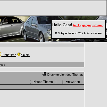
Hallo Gast!
(
einloggen
/
registrieren
)
0 Mitglieder und 249 Gäste online
Statistiken
Spiele
nline
Druckversion des Themas
[ -
Neues Thema
- ] [ -
Antworten
- ]