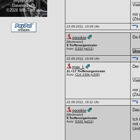
___
Impressum
Viel
Datenschutz
©2026 MB-Treff.de
mir 
(Zit
22.09.2011, 10:26 Uhr
Da 
spookie
[Moderator]
9.Treffenorganisator
___
Auto:
E320
(w211)
Uns
22.09.2011, 16:06 Uhr
Der 
max_L
11.+17.Treffenorganisator
Auto:
CLK 230k
(c208)
___
Viel
mir 
(Zit
22.09.2011, 16:11 Uhr
Das 
spookie
[Moderator]
9.Treffenorganisator
Ich 
Auto:
E320
(w211)
mit
Umba
___