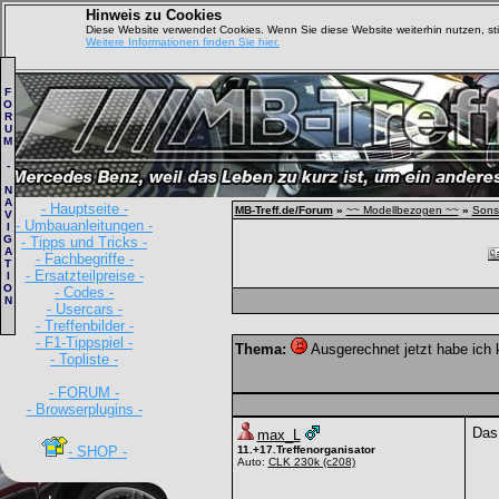
Hinweis zu Cookies
Diese Website verwendet Cookies. Wenn Sie diese Website weiterhin nutzen, s
Weitere Informationen finden Sie hier.
F
O
R
U
M
-
N
A
- Hauptseite -
MB-Treff.de/Forum
»
~~ Modellbezogen ~~
»
Sons
V
- Umbauanleitungen -
I
G
- Tipps und Tricks -
A
- Fachbegriffe -
T
- Ersatzteilpreise -
I
O
- Codes -
N
- Usercars -
- Treffenbilder -
- F1-Tippspiel -
Thema:
Ausgerechnet jetzt habe ich 
- Topliste -
- FORUM -
- Browserplugins -
Das
max_L
- SHOP -
11.+17.Treffenorganisator
Auto:
CLK 230k
(c208)