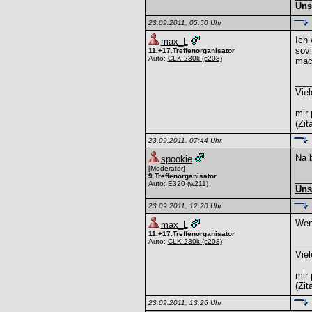
Uns
23.09.2011, 05:50 Uhr
Ich 
max_L
sovi
11.+17.Treffenorganisator
Auto:
CLK 230k
(c208)
mach
___
Viel
mir 
(Zit
23.09.2011, 07:44 Uhr
Na b
spookie
[Moderator]
9.Treffenorganisator
___
Auto:
E320
(w211)
Uns
23.09.2011, 12:20 Uhr
Wen
max_L
11.+17.Treffenorganisator
Auto:
CLK 230k
(c208)
___
Viel
mir 
(Zit
23.09.2011, 13:26 Uhr