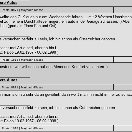
ere Autos
Posts: 8871
| Maybach-Klasse
wollte den CLK auch nur am Wochenende fahren.... mit 2 Wochen Unterbrechun
el zu meinem Durchhaltevermögen, ein auto in der Garage zu lassen. ;) Aber
en (grad als Flaco-Fan und Ösi).
_______________
e versuchen perfekt zu sein, ich bin schon als Österreicher geboren.
passt mei Art a ned, aber so bin i...
at: Falco 19.02.1957 - 06.02.1998 )
Posts: 1618
| Maybach-Klasse
estens, wer will schon auf den Mercedes Komfort verzichten :)
_______________
ere Autos
Posts: 8871
| Maybach-Klasse
n man sich zu sehr daran gewöhnt, dann weiß man ihn nicht immer zu schätz
_______________
e versuchen perfekt zu sein, ich bin schon als Österreicher geboren.
passt mei Art a ned, aber so bin i...
at: Falco 19.02.1957 - 06.02.1998 )
Posts: 1618
| Maybach-Klasse