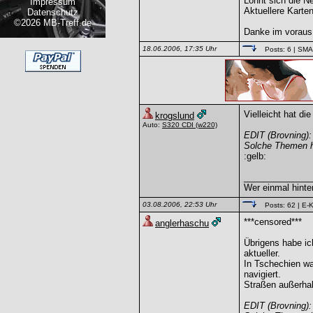
Lohnt sich die 
Impressum
Aktuellere Karte
Datenschutz
©2026 MB-Treff.de
Danke im voraus
18.06.2006, 17:35 Uhr
Posts: 6
| SM
Vielleicht hat di
krogslund
Auto:
S320 CDI
(w220)
EDIT (Brovning):
Solche Themen ha
:gelb:
______________
Wer einmal hinte
03.08.2006, 22:53 Uhr
Posts: 62
| E-K
***censored***
anglerhaschu
Übrigens habe ich
aktueller.
In Tschechien war
navigiert.
Straßen außerhal
EDIT (Brovning):