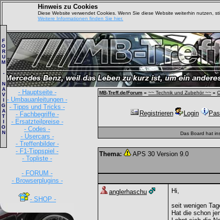
Hinweis zu Cookies
Diese Website verwendet Cookies. Wenn Sie diese Website weiterhin nutzen, s
Weitere Informationen finden Sie hier.
F
O
R
U
M
-
N
A
- Hauptseite -
MB-Treff.de/Forum
»
~~ Technik und Zubehör ~~
»
C
V
- Umbauanleitungen -
I
G
- Tipps und Tricks -
A
Registrieren
Login
Pas
- Fachbegriffe -
T
- Ersatzteilpreise -
I
O
- Codes -
N
Das Board hat in
- Usercars -
- Treffenbilder -
- F1-Tippspiel -
Thema:
APS 30 Version 9.0
- Topliste -
- FORUM -
- Browserplugins -
Hi,
anglerhaschu
- SHOP -
seit wenigen Tage
Hat die schon je