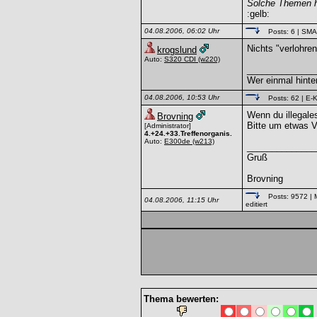
Solche Themen ha
:gelb:
04.08.2006, 06:02 Uhr
Posts: 6
| SM
Nichts "verlohren
krogslund
Auto:
S320 CDI
(w220)
______________
Wer einmal hinte
04.08.2006, 10:53 Uhr
Posts: 62
| E-K
Wenn du illegales
Brovning
Bitte um etwas V
[Administrator]
4.+24.+33.Treffenorganis.
Auto:
E300de
(w213)
______________
Gruß
Brovning
Posts: 9572
| 
04.08.2006, 11:15 Uhr
editiert
Thema bewerten: