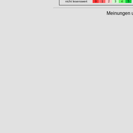
nicht lesenswert
0
1
2
3
4
5
Meinungen 