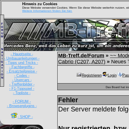
Hinweis zu Cookies
Diese Website verwendet Cookies. Wenn Sie diese Website weiterhin nutzen, s
Weitere Informationen finden Sie hier.
F
O
R
U
M
-
N
A
- Hauptseite -
MB-Treff.de/Forum
»
~~ Mode
V
- Umbauanleitungen -
I
Cabrio (C207, A207)
»
Neues 
G
- Tipps und Tricks -
A
- Fachbegriffe -
T
- Ersatzteilpreise -
I
O
Registrieren
Login
Pas
- Codes -
N
- Usercars -
- Treffenbilder -
Das Board hat in
- F1-Tippspiel -
- Topliste -
Fehler
- FORUM -
- Browserplugins -
Der Server meldete fol
- SHOP -
Nur registrierten, bzw