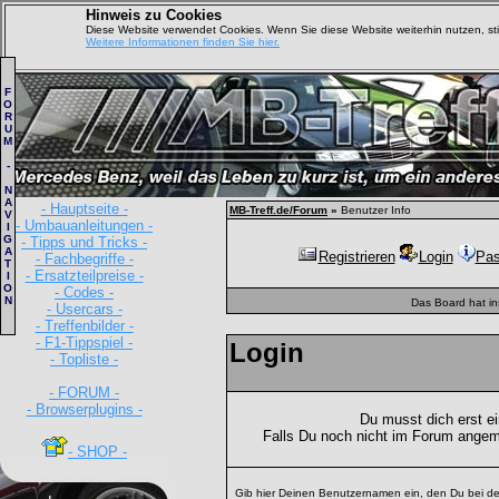
Hinweis zu Cookies
Diese Website verwendet Cookies. Wenn Sie diese Website weiterhin nutzen, s
Weitere Informationen finden Sie hier.
F
O
R
U
M
-
N
A
- Hauptseite -
MB-Treff.de/Forum
»
Benutzer Info
V
- Umbauanleitungen -
I
G
- Tipps und Tricks -
A
Registrieren
Login
Pas
- Fachbegriffe -
T
- Ersatzteilpreise -
I
O
- Codes -
N
Das Board hat i
- Usercars -
- Treffenbilder -
- F1-Tippspiel -
Login
- Topliste -
- FORUM -
- Browserplugins -
Du musst dich erst e
Falls Du noch nicht im Forum angem
- SHOP -
Gib hier Deinen Benutzernamen ein, den Du bei de