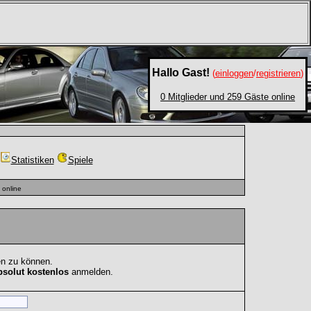
Hallo Gast!
(
einloggen
/
registrieren
)
0 Mitglieder und 259 Gäste online
Statistiken
Spiele
online
en zu können.
bsolut kostenlos
anmelden.