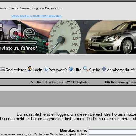
timmen Sie der Verwendung von Cookies zu.
Diese Meldung nicht mehr anzeigen
Registrieren
Login
Passwort?
Hilfe
Suche
Memberherkunft
Das Board hat insgesamt:
7742
Mitglieder
259 Besucher
gerade 
Du musst dich erst einloggen, um diesen Bereich des Forums nutz
 Du noch nicht im Forum angemeldet bist, kannst Du Dich unter
registrieren
a
Benutzername
Benutzernamen ein, den Du bei der Registrierung gewählt hast