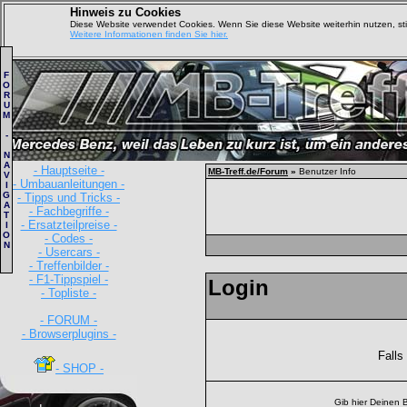
Hinweis zu Cookies
Diese Website verwendet Cookies. Wenn Sie diese Website weiterhin nutzen, s
Weitere Informationen finden Sie hier.
F
O
R
U
M
-
N
A
- Hauptseite -
MB-Treff.de/Forum
»
Benutzer Info
V
- Umbauanleitungen -
I
G
- Tipps und Tricks -
A
- Fachbegriffe -
T
- Ersatzteilpreise -
I
O
- Codes -
N
- Usercars -
- Treffenbilder -
- F1-Tippspiel -
Login
- Topliste -
- FORUM -
- Browserplugins -
Falls
- SHOP -
Gib hier Deinen 