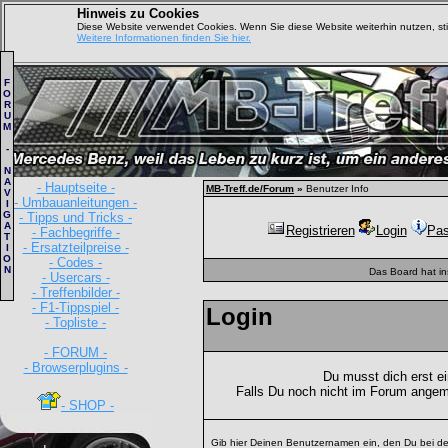
Hinweis zu Cookies
Diese Website verwendet Cookies. Wenn Sie diese Website weiterhin nutzen, s
Weitere Informationen finden Sie hier.
F
O
R
U
M
-
N
A
- Hauptseite -
MB-Treff.de/Forum
»
Benutzer Info
V
- Umbauanleitungen -
I
G
- Tipps und Tricks -
A
Registrieren
Login
Pas
- Fachbegriffe -
T
- Ersatzteilpreise -
I
O
- Codes -
N
Das Board hat i
- Usercars -
- Treffenbilder -
- F1-Tippspiel -
Login
- Topliste -
- FORUM -
- Browserplugins -
Du musst dich erst e
Falls Du noch nicht im Forum angem
- SHOP -
Gib hier Deinen Benutzernamen ein, den Du bei de