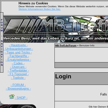
Hinweis zu Cookies
Diese Website verwendet Cookies. Wenn Sie diese Website weiterhin nutzen, s
Weitere Informationen finden Sie hier.
F
O
R
U
M
-
N
A
- Hauptseite -
MB-Treff.de/Forum
»
Benutzer Info
V
- Umbauanleitungen -
I
G
- Tipps und Tricks -
A
- Fachbegriffe -
T
- Ersatzteilpreise -
I
O
- Codes -
N
- Usercars -
- Treffenbilder -
- F1-Tippspiel -
Login
- Topliste -
- FORUM -
- Browserplugins -
Falls
- SHOP -
Gib hier Deinen 