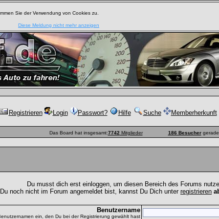
timmen Sie der Verwendung von Cookies zu.
Diese Meldung nicht mehr anzeigen
Registrieren
Login
Passwort?
Hilfe
Suche
Memberherkunft
Das Board hat insgesamt:
7742
Mitglieder
186 Besucher
gerade 
Du musst dich erst einloggen, um diesen Bereich des Forums nutz
 Du noch nicht im Forum angemeldet bist, kannst Du Dich unter
registrieren
a
Benutzername
Benutzernamen ein, den Du bei der Registrierung gewählt hast