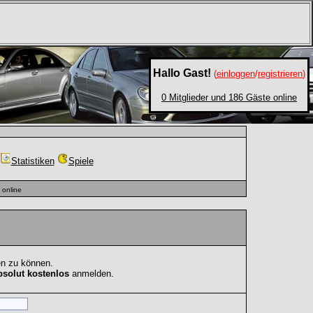
Hallo Gast!
(
einloggen
/
registrieren
)
0 Mitglieder und 186 Gäste online
Statistiken
Spiele
online
en zu können.
bsolut kostenlos
anmelden.